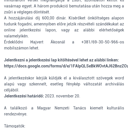
mindhárom verset meghallgatja a zsűri, szombaton kettőt és
vasárnap egyet. A három produkció bemutatása után hozza meg a
zsűri a végleges döntését.
A hozzájárulási díj 600,00 dinár. Kísérőket önköltséges alapon
tudunk fogadni, amennyiben előre jelzik részvételi szándékukat az
online jelentkezési lapon, vagy az alábbi elérhetőségek
valamelyikén.
Érdeklődni Hajvert Ákosnál a +381/69-30-50-966-os
mobilszámon lehet.
Jelentkezni a jelentkezési lap kitöltésével lehet az alábbi linken:
https://docs.google.com/forms/d/e/1FAIpQLSeBkWOvtAJ62BnzZO
A jelentkezéskor kérjük küldjék el a kiválasztott szövegek word
alapú vagy szkennelt, esetleg fénykép változatát archiválás
céljából.
Jelentkezési határidő:
2023. november 20.
A találkozó a Magyar Nemzeti Tanács kiemelt kulturális
rendezvénye.
Támogatók: