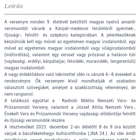
Leírás
A versenyre minden 9. életévét betöltött magyar nyelvű amatőr
versmondót várunk a Kárpát-medence területéről gyermek-,
ifjúsági-, felnőtt- és szépkorú kategóriában. A jelentkezőknek
készülniük kell egy művel az egyetemes magyar irodalomból, egy
művel az egyetemes magyar irodalomból vagy világirodalomból
(műfordítás), valamint egy verssel vagy prózával a határon túli
(vajdasági, erdélyi, kárpátaljai, felvidéki, muravidéki, tengerentúli)
magyar irodalomból.
A nagy érdeklődésre való tekintettel idén is várunk 6–8 éveseket a
rendezvényre. Ők versenyen kívül mondhatják el szabadon
választott szövegüket, amelyet a szakbizottság véleményez, de
nem rangsorol.
A találkozó egyúttal a Radnóti Miklós Nemzeti Vers- és
Prózamondó Verseny, valamint a József Attila Nemzeti Vers-,
Énekelt Vers és Prózamondó Verseny vajdasági elődöntője felnőtt
és ifjúsági versmondók részére.
A résztvevőket 2023. december 2-án délelőtt 8 és 9 óra között
várjuk a bácsfeketehegyi kultúrotthonba (JNA 24.). Az idei évtől