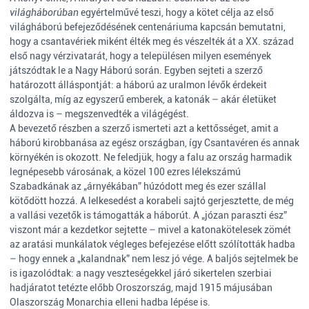
világháborúban
egyértelművé teszi, hogy a kötet célja az első
világháború befejeződésének centenáriuma kapcsán bemutatni,
hogy a csantavériek miként élték meg és vészelték át a XX. század
első nagy vérzivatarát, hogy a településen milyen események
játszódtak le a Nagy Háború során. Egyben sejteti a szerző
határozott álláspontját: a háború az uralmon lévők érdekeit
szolgálta, míg az egyszerű emberek, a katonák – akár életüket
áldozva is – megszenvedték a világégést.
A bevezető részben a szerző ismerteti azt a kettősséget, amit a
háború kirobbanása az egész országban, így Csantavéren és annak
környékén is okozott. Ne feledjük, hogy a falu az ország harmadik
legnépesebb városának, a közel 100 ezres lélekszámú
Szabadkának az „árnyékában” húzódott meg és ezer szállal
kötődött hozzá. A lelkesedést a korabeli sajtó gerjesztette, de még
a vallási vezetők is támogatták a háborút. A „józan paraszti ész”
viszont már a kezdetkor sejtette – mivel a katonakötelesek zömét
az aratási munkálatok végleges befejezése előtt szólították hadba
– hogy ennek a „kalandnak” nem lesz jó vége. A baljós sejtelmek be
is igazolódtak: a nagy veszteségekkel járó sikertelen szerbiai
hadjáratot tetézte előbb Oroszország, majd 1915 májusában
Olaszország Monarchia elleni hadba lépése is.