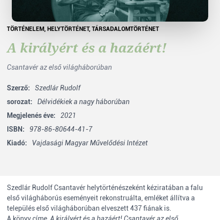
TÖRTÉNELEM
,
HELYTÖRTÉNET
,
TÁRSADALOMTÖRTÉNET
A királyért és a hazáért!
Csantavér az első világháborúban
Szerző:
Szedlár Rudolf
sorozat:
Délvidékiek a nagy háborúban
Megjelenés éve:
2021
ISBN:
978-86-80644-41-7
Kiadó:
Vajdasági Magyar Művelődési Intézet
Szedlár Rudolf Csantavér helytörténészeként kéziratában a falu
első világháborús eseményeit rekonstruálta, emléket állítva a
település első világháborúban elveszett 437 fiának is.
A könyv címe,
A királyért és a hazáért! Csantavér az első