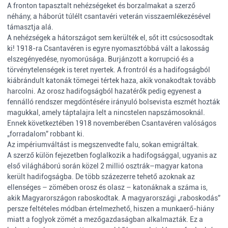
A fronton tapasztalt nehézségeket és borzalmakat a szerző
néhány, a háborút túlélt csantavéri veterán visszaemlékezésével
támasztja alá.
A nehézségek a hátországot sem kerülték el, sőt itt csúcsosodtak
ki! 1918-ra Csantavéren is egyre nyomasztóbbá vált a lakosság
elszegényedése, nyomorúsága. Burjánzott a korrupció és a
törvénytelenségek is teret nyertek. A frontról és a hadifogságból
kiábrándult katonák tömegei tértek haza, akik vonakodtak tovább
harcolni. Az orosz hadifogságból hazatérők pedig egyenest a
fennálló rendszer megdöntésére irányuló bolsevista eszmét hozták
magukkal, amely táptalajra lelt a nincstelen napszámosoknál.
Ennek következtében 1918 novemberében Csantavéren valóságos
„forradalom” robbant ki.
Az impériumváltást is megszenvedte falu, sokan emigráltak.
A szerző külön fejezetben foglalkozik a hadifogsággal, ugyanis az
első világháború során közel 2 millió osztrák–magyar katona
került hadifogságba. De több százezerre tehető azoknak az
ellenséges – zömében orosz és olasz – katonáknak a száma is,
akik Magyarországon raboskodtak. A magyarországi „raboskodás”
persze feltételes módban értelmezhető, hiszen a munkaerő-hiány
miatt a foglyok zömét a mezőgazdaságban alkalmazták. Ez a