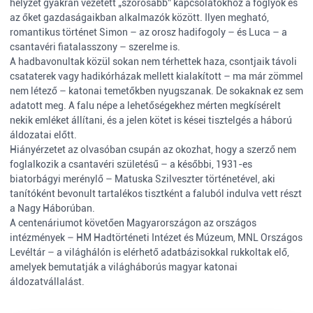
helyzet gyakran vezetett „szorosabb” kapcsolatokhoz a foglyok és
az őket gazdaságaikban alkalmazók között. Ilyen megható,
romantikus történet Simon – az orosz hadifogoly – és Luca – a
csantavéri fiatalasszony – szerelme is.
A hadbavonultak közül sokan nem térhettek haza, csontjaik távoli
csataterek vagy hadikórházak mellett kialakított – ma már zömmel
nem létező – katonai temetőkben nyugszanak. De sokaknak ez sem
adatott meg. A falu népe a lehetőségekhez mérten megkísérelt
nekik emléket állítani, és a jelen kötet is kései tisztelgés a háború
áldozatai előtt.
Hiányérzetet az olvasóban csupán az okozhat, hogy a szerző nem
foglalkozik a csantavéri születésű – a későbbi, 1931-es
biatorbágyi merénylő – Matuska Szilveszter történetével, aki
tanítóként bevonult tartalékos tisztként a faluból indulva vett részt
a Nagy Háborúban.
A centenáriumot követően Magyarországon az országos
intézmények – HM Hadtörténeti Intézet és Múzeum, MNL Országos
Levéltár – a világhálón is elérhető adatbázisokkal rukkoltak elő,
amelyek bemutatják a világháborús magyar katonai
áldozatvállalást.