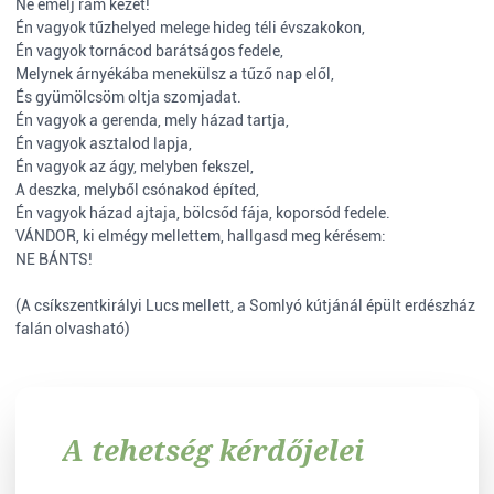
Ne emelj rám kezet!
Én vagyok tűzhelyed melege hideg téli évszakokon,
Én vagyok tornácod barátságos fedele,
Melynek árnyékába menekülsz a tűző nap elől,
És gyümölcsöm oltja szomjadat.
Én vagyok a gerenda, mely házad tartja,
Én vagyok asztalod lapja,
Én vagyok az ágy, melyben fekszel,
A deszka, melyből csónakod építed,
Én vagyok házad ajtaja, bölcsőd fája, koporsód fedele.
VÁNDOR, ki elmégy mellettem, hallgasd meg kérésem:
NE BÁNTS!
(A csíkszentkirályi Lucs mellett, a Somlyó kútjánál épült erdészház
falán olvasható)
A tehetség kérdőjelei