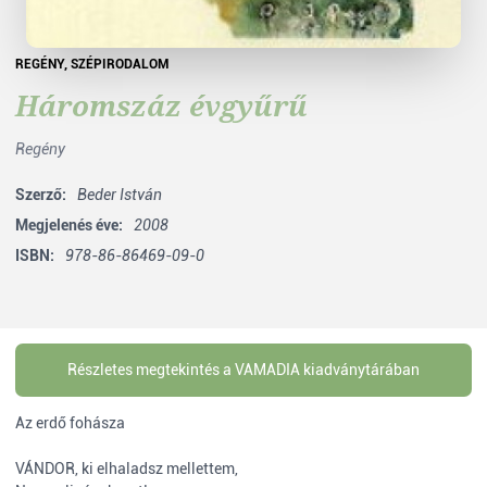
REGÉNY
,
SZÉPIRODALOM
Háromszáz évgyűrű
Regény
Szerző:
Beder István
Megjelenés éve:
2008
ISBN:
978-86-86469-09-0
Részletes megtekintés a VAMADIA kiadványtárában
Az erdő fohásza
VÁNDOR, ki elhaladsz mellettem,