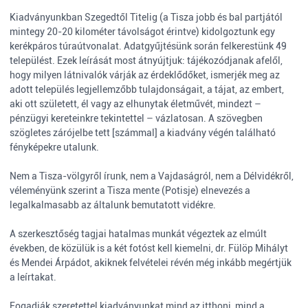
Kiadványunkban Szegedtől Titelig (a Tisza jobb és bal partjától
mintegy 20-20 kilométer távolságot érintve) kidolgoztunk egy
kerékpáros túraútvonalat. Adatgyűjtésünk során felkerestünk 49
települést. Ezek leírását most átnyújtjuk: tájékozódjanak afelől,
hogy milyen látnivalók várják az érdeklődőket, ismerjék meg az
adott település legjellemzőbb tulajdonságait, a tájat, az embert,
aki ott született, él vagy az elhunytak életművét, mindezt –
pénzügyi kereteinkre tekintettel – vázlatosan. A szövegben
szögletes zárójelbe tett [számmal] a kiadvány végén található
fényképekre utalunk.
Nem a Tisza-völgyről írunk, nem a Vajdaságról, nem a Délvidékről,
véleményünk szerint a Tisza mente (Potisje) elnevezés a
legalkalmasabb az általunk bemutatott vidékre.
A szerkesztőség tagjai hatalmas munkát végeztek az elmúlt
években, de közülük is a két fotóst kell kiemelni, dr. Fülöp Mihályt
és Mendei Árpádot, akiknek felvételei révén még inkább megértjük
a leírtakat.
Fogadják szeretettel kiadványunkat mind az itthoni, mind a