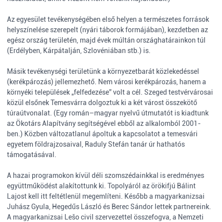
Az egyesület tevékenységében első helyen a természetes források
helyszínelése szerepelt (nyári táborok formájában), kezdetben az
egész ország területén, majd évek múltán országhatárainkon túl
(Erdélyben, Kárpátalján, Szlovéniában stb.) is.
Másik tevékenységi területünk a környezetbarát közlekedéssel
(kerékpározás) jellemezhető. Nem városi kerékpározás, hanem a
környéki települések „felfedezése” volt a cél. Szeged testvérvárosai
közül elsőnek Temesvárra dolgoztuk ki a két várost összekötő
túraútvonalat. (Egy román–magyar nyelvű útmutatót is kiadtunk
az Ökotárs Alapítvány segítségével ebből az alkalomból 2001-
ben.) Közben változatlanul ápoltuk a kapcsolatot a temesvári
egyetem földrajzosaival, Raduly Stefán tanár úr hathatós
támogatásával.
A hazai programokon kívül déli szomszédainkkal is eredményes
együttműködést alakítottunk ki. Topolyáról az örökifjú Bálint
Lajost kell itt feltétlenül megemlíteni. Később a magyarkanizsai
Juhász Gyula, Hegedűs László és Berec Sándor lettek partnereink.
A magyarkanizsai Lešo civil szervezettel összefogva, a Nemzeti