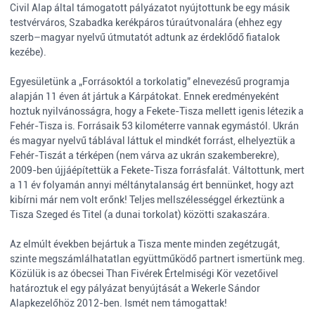
Civil Alap által támogatott pályázatot nyújtottunk be egy másik
testvérváros, Szabadka kerékpáros túraútvonalára (ehhez egy
szerb–magyar nyelvű útmutatót adtunk az érdeklődő fiatalok
kezébe).
Egyesületünk a „Forrásoktól a torkolatig” elnevezésű programja
alapján 11 éven át jártuk a Kárpátokat. Ennek eredményeként
hoztuk nyilvánosságra, hogy a Fekete-Tisza mellett igenis létezik a
Fehér-Tisza is. Forrásaik 53 kilométerre vannak egymástól. Ukrán
és magyar nyelvű táblával láttuk el mindkét forrást, elhelyeztük a
Fehér-Tiszát a térképen (nem várva az ukrán szakemberekre),
2009-ben újjáépítettük a Fekete-Tisza forrásfalát. Váltottunk, mert
a 11 év folyamán annyi méltánytalanság ért bennünket, hogy azt
kibírni már nem volt erőnk! Teljes mellszélességgel érkeztünk a
Tisza Szeged és Titel (a dunai torkolat) közötti szakaszára.
Az elmúlt években bejártuk a Tisza mente minden zegétzugát,
szinte megszámlálhatatlan együttműködő partnert ismertünk meg.
Közülük is az óbecsei Than Fivérek Értelmiségi Kör vezetőivel
határoztuk el egy pályázat benyújtását a Wekerle Sándor
Alapkezelőhöz 2012-ben. Ismét nem támogattak!