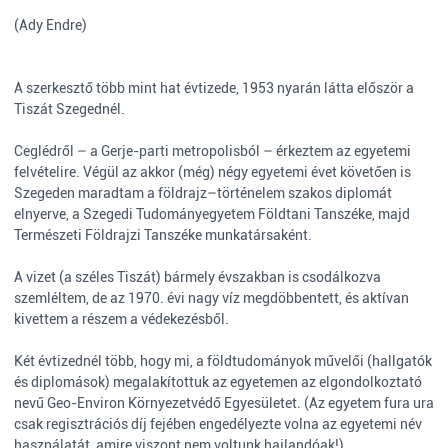
(Ady Endre)
A szerkesztő több mint hat évtizede, 1953 nyarán látta először a
Tiszát Szegednél.
Ceglédről – a Gerje-parti metropolisból – érkeztem az egyetemi
felvételire. Végül az akkor (még) négy egyetemi évet követően is
Szegeden maradtam a földrajz–történelem szakos diplomát
elnyerve, a Szegedi Tudományegyetem Földtani Tanszéke, majd
Természeti Földrajzi Tanszéke munkatársaként.
A vizet (a széles Tiszát) bármely évszakban is csodálkozva
szemléltem, de az 1970. évi nagy víz megdöbbentett, és aktívan
kivettem a részem a védekezésből.
Két évtizednél több, hogy mi, a földtudományok művelői (hallgatók
és diplomások) megalakítottuk az egyetemen az elgondolkoztató
nevű Geo-Environ Környezetvédő Egyesületet. (Az egyetem fura ura
csak regisztrációs díj fejében engedélyezte volna az egyetemi név
használatát, amire viszont nem voltunk hajlandóak!)