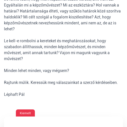
Egyáltalán mi a képzőművészet? Mi az eszköztára? Hol vannak a
határai? Határtalansága élteti, vagy szűkös határok közé szorítva
haldoklik? Mi célt szolgál a fogalom kiszélesítése? Azt, hogy
képzőművészetnek nevezhessünk mindent, ami nem az, de az is
lehet?
Le kell-e rombolni a kereteket és meghatározásokat, hogy
szabadon állíthassuk, minden képzőművészet, és minden
művészet, amit annak tartunk? Vajon mi magunk vagyunk a
művészet?
Minden lehet minden, vagy mégsem?
Rajtunk múlik. Keressük meg válaszainkat a szerző kérdéseiben.
Léphaft Pál
Kiemelt