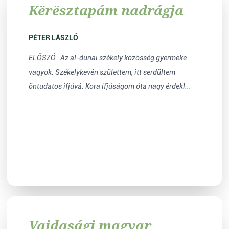
Kërësztapám nadrágja
PÉTER LÁSZLÓ
ELŐSZÓ Az al-dunai székely közösség gyermeke
vagyok. Székelykevén születtem, itt serdültem
öntudatos ifjúvá. Kora ifjúságom óta nagy érdekl...
Vajdasági magyar