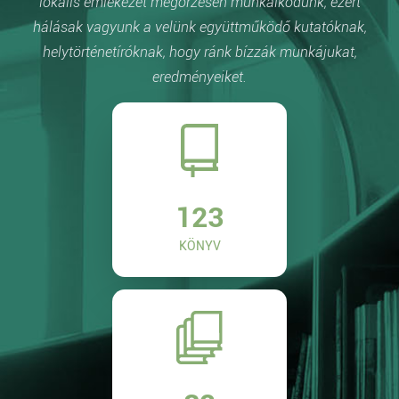
lokális emlékezet megőrzésén munkálkodunk, ezért
hálásak vagyunk a velünk együttműködő kutatóknak,
helytörténetíróknak, hogy ránk bízzák munkájukat,
eredményeiket.
123
KÖNYV