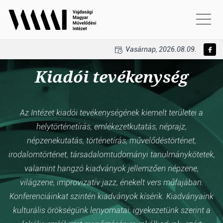
Vasárnap, 2026.08.09.
Kiadói tevékenység
Az Intézet kiadói tevékenységének kiemelt területei a
helytörténetírás, emlékezetkutatás, néprajz,
népzenekutatás, történetírás, művelődéstörténet,
irodalomtörténet, társadalomtudományi tanulmánykötetek,
valamint hangzó kiadványok jellemzően népzene,
világzene, improvizatív jazz, énekelt vers műfajában.
Konferenciáinkat szintén kiadványok kísérik. Kiadványaink
kulturális örökségünk lenyomatai, igyekezetünk szerint a