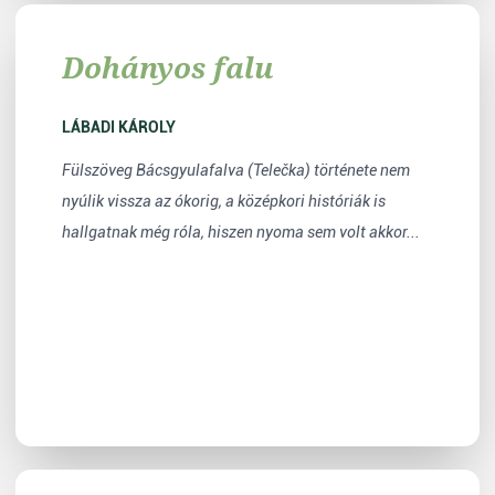
Dohányos falu
LÁBADI KÁROLY
Fülszöveg Bácsgyulafalva (Telečka) története nem
nyúlik vissza az ókorig, a középkori históriák is
hallgatnak még róla, hiszen nyoma sem volt akkor...