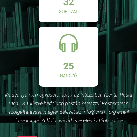
32
SOROZAT
25
HANGZÓ
Kiadványaink megvásárolhatók az Intézetben (Zenta, Posta
utca 18.), illetve belföldön postán keresztül Postexpress
szolgáltatással, megrendelését az info@vmmi.org email
címre küldje. Külföldi vásárlás esetén kattintson ide.