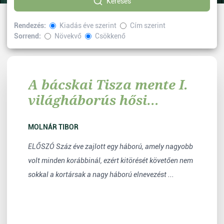
Keresés
Rendezés:
Kiadás éve szerint
Cím szerint
Sorrend:
Növekvő
Csökkenő
Kiválasztott címke:
Helytörténet
Vissza
A bácskai Tisza mente I.
világháborús hősi
halottai
MOLNÁR TIBOR
ELŐSZÓ Száz éve zajlott egy háború, amely nagyobb
volt minden korábbinál, ezért kitörését követően nem
sokkal a kortársak a nagy háború elnevezést ...