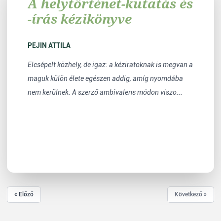
A helytörténet-kutatás és
-írás kézikönyve
PEJIN ATTILA
Elcsépelt közhely, de igaz: a kéziratoknak is megvan a
maguk külön élete egészen addig, amíg nyomdába
nem kerülnek. A szerző ambivalens módon viszo...
« Előző
Következő »