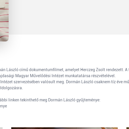
n László című dokumentumfilmet, amelyet Herczeg Zsolt rendezett. A fil
Vajdasági Magyar Művelődési Intézet munkatatársa részvételével.
ntézet szervezésében valósult meg. Dormán László csaknem tíz éve működ
eldolgozásra.
lábbi linken tekinthető meg Dormán László gyűjteménye:
enye