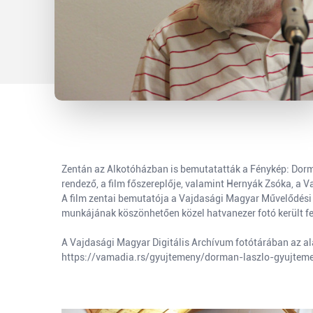
Zentán az Alkotóházban is bemutatatták a Fénykép: Dormá
rendező, a film főszereplője, valamint Hernyák Zsóka, a 
A film zentai bemutatója a Vajdasági Magyar Művelődési I
munkájának köszönhetően közel hatvanezer fotó került f
A Vajdasági Magyar Digitális Archívum fotótárában az a
https://vamadia.rs/gyujtemeny/dorman-laszlo-gyujtem