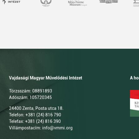
Vajdasági Magyar Művelődési Intézet
A ho
Törzsszám: 08891893
Adószám: 105720345
24400 Zenta, Posta utca 18.
Telefon: +381 (24) 816 790
Telefax: +381 (24) 816 390
Villámpostacím: info@vmmi.org