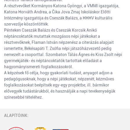
A résztvevőket Kormányos Katona Gyöngyi, a VMMI igazgatója,
Katona Horváth Andrea, a Čika Jova Zmaj Iskoláskor Előtti
Intézmény igazgatója és Cseszák Balázs, a HHHV kulturális
szervezője köszöntötték.
Pénteken Cseszák Balázs és Cseszák Korcsik Anikó
néptáncoktatók mutattak mozgásos népi játékokat a
résztvevőknek, Flaman István népzenész a citerázás alapjait
ismertette, Békésapáti T. Zsófia népi játszóházvezető pedig
nemezelt a csoporttal. Szombaton Tálás Ágnes és Kiss Zsolt népi
gyermekjáték- és néptáncoktatók tartottak előadást a
hagyományismereti foglalkozásokról.
A képzések fő célja, hogy gyakorlati tudást, anyagot adjon a
pedagógusoknak, hogy a népi játékokat, népzenét, kézműves
foglalkozásokat beépítsék egy-egy projektbe, ill. bármikor
elővegyék tudástárukból, és használják a napi tevékenységük
színesebbé tételéhez.
ALAPÍTÓINK: