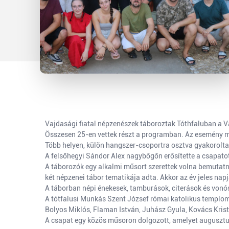
Vajdasági fiatal népzenészek táboroztak Tóthfaluban a 
Összesen 25-en vettek részt a programban. Az esemény 
Több helyen, külön hangszer-csoportra osztva gyakoroltak
A felsőhegyi Sándor Alex nagybőgőn erősítette a csapato
A táborozók egy alkalmi műsort szerettek volna bemutatni
két népzenei tábor tematikája adta. Akkor az év jeles nap
A táborban népi énekesek, tamburások, citerások és vonó
A tótfalusi Munkás Szent József római katolikus templo
Bolyos Miklós, Flaman István, Juhász Gyula, Kovács Krist
A csapat egy közös műsoron dolgozott, amelyet augusztus