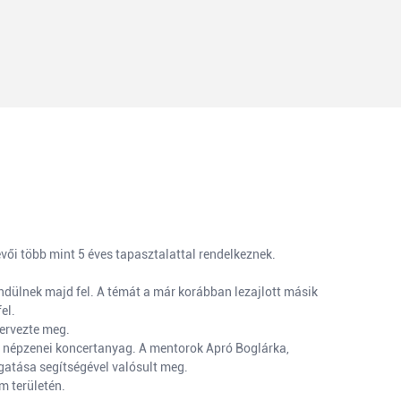
vői több mint 5 éves tapasztalattal rendelkeznek.
ndülnek majd fel. A témát a már korábban lezajlott másik
el.
zervezte meg.
ű népzenei koncertanyag. A mentorok Apró Boglárka,
gatása segítségével valósult meg.
m területén.