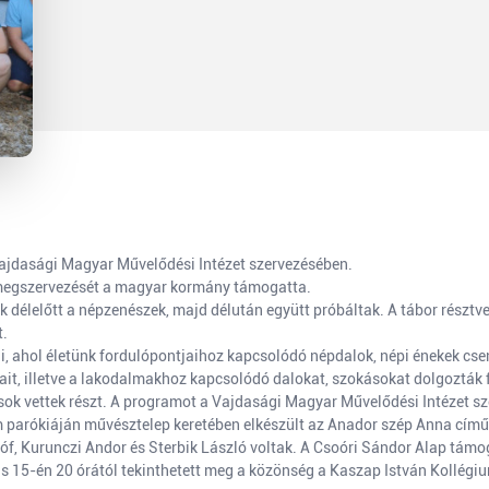
Vajdasági Magyar Művelődési Intézet szervezésében.
megszervezését a magyar kormány támogatta.
 délelőtt a népzenészek, majd délután együtt próbáltak. A tábor résztve
t.
, ahol életünk fordulópontjaihoz kapcsolódó népdalok, népi énekek cse
jait, illetve a lakodalmakhoz kapcsolódó dalokat, szokásokat dolgozták f
sok vettek részt. A programot a Vajdasági Magyar Művelődési Intézet s
m parókiáján művésztelep keretében elkészült az Anador szép Anna cím
óf, Kurunczi Andor és Sterbik László voltak. A Csoóri Sándor Alap támo
 15-én 20 órától tekinthetett meg a közönség a Kaszap István Kollégiu