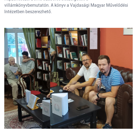
villámkönyvbemutatón. A könyv a Vajdasági Magyar Művelődési
Intézetben beszerezhető.