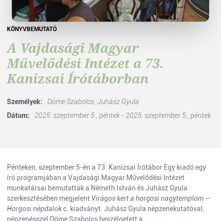
KÖNYVBEMUTATÓ
A Vajdasági Magyar
Művelődési Intézet a 73.
Kanizsai Írótáborban
Személyek:
Döme Szabolcs,
Juhász Gyula
Dátum:
2025. szeptember 5., péntek - 2025. szeptember 5., péntek
Pénteken, szeptember 5-én a 73. Kanizsai Írótábor Egy kiadó egy
író programjában a Vajdasági Magyar Művelődési Intézet
munkatársai bemutatták a Németh István és Juhász Gyula
szerkesztésében megjelent
Virágos kert a horgosi nagytemplom –
Horgosi népdalok
c. kiadványt. Juhász Gyula népzenekutatóval,
népzenésszel Döme Szabolcs beszélgetett a