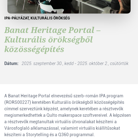
IPA-PÁLYÁZAT, KULTURÁLIS ÖRÖKSÉG
Banat Heritage Portal –
Kulturális örökségből
közösségépítés
Dátum:
2025. szeptember 30., kedd - 2025. október 2., csütörtök
A Banat Heritage Portal elnevezésű szerb-román IPA program
(RORS00227) keretében Kulturális örökségből közösségépítés
címmel szerveztünk képzést, amelynek keretében a résztvevők
megismerkedhettek a Qulto makerspace szoftvereivel. A képzésen
a résztvevők megtanultak virtuális útvonalakat készíteni a
Városfoglaló alklamazással, valamint virtuális kiállítűsokat
készíteni a Storytelling és a Q360 programmal.