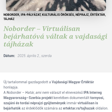
NOBORDER, IPA-PÁLYÁZAT, KULTURÁLIS ÖRÖKSÉG, NÉPRAJZ, ÉRTÉKTÁR,
TÁJHÁZ
Noborder – Virtuálisan
bejárhatóvá váltak a vajdasági
tájházak
Dátum:
2025. április 2., szerda
Új tartalommal gazdagodott a
Vajdasági Magyar Értéktár
honlapja.
A
Noborder – Határ, ami nem választ el
elnevezésű
IPA Interreg
Magyarország–Szerbia projekt
keretében dokumentált
tornyosi,
szajáni és tordai néprajzi gyűjtemények
immár
virtuálisan is
bejárhatók
az érdeklődők számára az
ertektar.rs/tajhazak
oldalon.