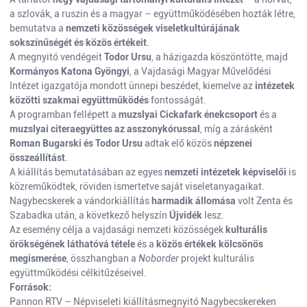
a szlovák, a ruszin és a magyar – együttműködésében hozták létre,
bemutatva a
nemzeti közösségek viseletkultúrájának
sokszínűségét és közös értékeit
.
A megnyitó vendégeit
Todor Ursu
, a házigazda köszöntötte, majd
Kormányos Katona Gyöngyi
, a Vajdasági Magyar Művelődési
Intézet igazgatója mondott ünnepi beszédet, kiemelve az
intézetek
közötti szakmai együttműködés
fontosságát.
A programban fellépett a
muzslyai Cickafark énekcsoport
és a
muzslyai citeraegyüttes az asszonykórussal
, míg a zárásként
Roman Bugarski és Todor Ursu
adtak elő közös
népzenei
összeállítást
.
A kiállítás bemutatásában az egyes
nemzeti intézetek képviselői
is
közreműködtek, röviden ismertetve saját viseletanyagaikat.
Nagybecskerek a vándorkiállítás
harmadik állomása
volt Zenta és
Szabadka után, a következő helyszín
Újvidék
lesz.
Az esemény célja a vajdasági nemzeti közösségek
kulturális
örökségének láthatóvá tétele
és a
közös értékek kölcsönös
megismerése
, összhangban a
Noborder
projekt kulturális
együttműködési célkitűzéseivel.
Források:
Pannon RTV – Népviseleti kiállításmegnyitó Nagybecskereken