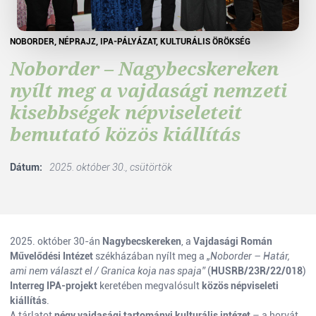
NOBORDER, NÉPRAJZ, IPA-PÁLYÁZAT, KULTURÁLIS ÖRÖKSÉG
Noborder – Nagybecskereken
nyílt meg a vajdasági nemzeti
kisebbségek népviseleteit
bemutató közös kiállítás
Dátum:
2025. október 30., csütörtök
2025. október 30-án
Nagybecskereken
, a
Vajdasági Román
Művelődési Intézet
székházában nyílt meg a
„Noborder – Határ,
ami nem választ el / Granica koja nas spaja”
(
HUSRB/23R/22/018
)
Interreg IPA-projekt
keretében megvalósult
közös népviseleti
kiállítás
.
A tárlatot
négy vajdasági tartományi kulturális intézet
– a horvát,