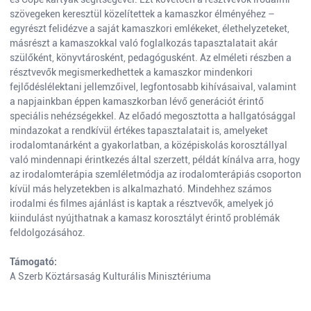
szövegeken keresztül közelítettek a kamaszkor élményéhez –
egyrészt felidézve a saját kamaszkori emlékeket, élethelyzeteket,
másrészt a kamaszokkal való foglalkozás tapasztalatait akár
szülőként, könyvtárosként, pedagógusként. Az elméleti részben a
résztvevők megismerkedhettek a kamaszkor mindenkori
fejlődéslélektani jellemzőivel, legfontosabb kihívásaival, valamint
a napjainkban éppen kamaszkorban lévő generációt érintő
speciális nehézségekkel. Az előadó megosztotta a hallgatósággal
mindazokat a rendkívül értékes tapasztalatait is, amelyeket
irodalomtanárként a gyakorlatban, a középiskolás korosztállyal
való mindennapi érintkezés által szerzett, példát kínálva arra, hogy
az irodalomterápia szemléletmódja az irodalomterápiás csoporton
kívül más helyzetekben is alkalmazható. Mindehhez számos
irodalmi és filmes ajánlást is kaptak a résztvevők, amelyek jó
kiindulást nyújthatnak a kamasz korosztályt érintő problémák
feldolgozásához.
Támogató:
A Szerb Köztársaság Kulturális Minisztériuma