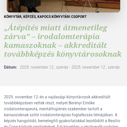
KÖNYVTÁR, KÉPZÉS, KAPOCS KÖNYVTÁRI CSOPORT
„Átépítés miatt átmenetileg
zárva” – irodalomterápia
kamaszoknak – akkreditált
továbbképzés könyvtárosoknak
Dátum:
2025. november 12., szerda - 2025. november 12., szerda
2025. november 12-én a vajdasági könyvtárosok akkreditált
továbbképzésen vettek részt, melyet Berényi Emőke
irodalomterapeuta, mentálhigiénés szakember tartott a
kamaszoknak szóló irodalomterápiás foglalkozás témájában. A
képzés hangolódó, bemelegítő gyakorlatokkal kezdődött a Resilio
és Cope kártyák segítségével. Ezt követően a résztvevők irodalmi