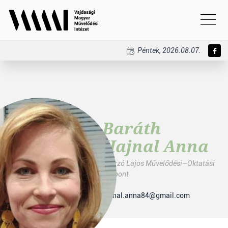
Péntek, 2026.08.07.
Baráth
Hajnal Anna
Thurzó Lajos Művelődési–Oktatási
Központ
hajnal.anna84@gmail.com