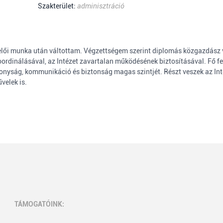
Szakterület:
adminisztráció
elői munka után váltottam. Végzettségem szerint diplomás közgazdász v
koordinálásával, az Intézet zavartalan működésének biztosításával. Fő
tékonyság, kommunikáció és biztonság magas szintjét. Részt veszek az I
velek is.
TÁMOGATÓINK: