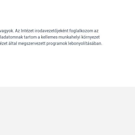
agyok. Az Intézet irodavezetőjeként foglalkozom az
 feladatomnak tartom a kellemes munkahelyi környezet
ntézet által megszervezett programok lebonyolításában.