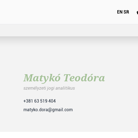
EN
SR
Matykó Teodóra
személyzeti jogi analitikus
+381 63 519 404
matyko.dora@gmail.com