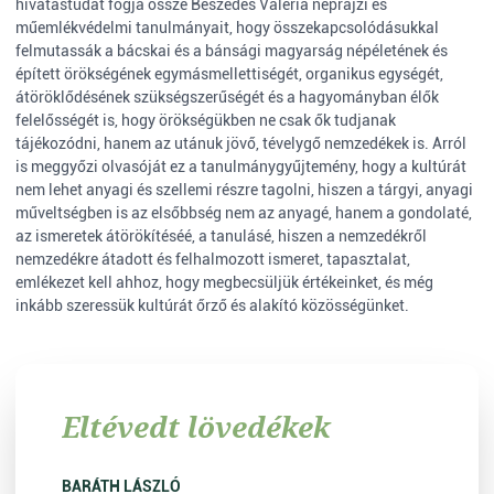
hivatástudat fogja össze Beszédes Valéria néprajzi és
műemlékvédelmi tanulmányait, hogy összekapcsolódásukkal
felmutassák a bácskai és a bánsági magyarság népéletének és
épített örökségének egymásmellettiségét, organikus egységét,
átöröklődésének szükségszerűségét és a hagyományban élők
felelősségét is, hogy örökségükben ne csak ők tudjanak
tájékozódni, hanem az utánuk jövő, tévelygő nemzedékek is. Arról
is meggyőzi olvasóját ez a tanulmánygyűjtemény, hogy a kultúrát
nem lehet anyagi és szellemi részre tagolni, hiszen a tárgyi, anyagi
műveltségben is az elsőbbség nem az anyagé, hanem a gondolaté,
az ismeretek átörökítéséé, a tanulásé, hiszen a nemzedékről
nemzedékre átadott és felhalmozott ismeret, tapasztalat,
emlékezet kell ahhoz, hogy megbecsüljük értékeinket, és még
inkább szeressük kultúrát őrző és alakító közösségünket.
Eltévedt lövedékek
BARÁTH LÁSZLÓ