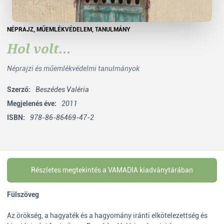
NÉPRAJZ
,
MŰEMLÉKVÉDELEM
,
TANULMÁNY
Hol volt...
Néprajzi és műemlékvédelmi tanulmányok
Szerző:
Beszédes Valéria
Megjelenés éve:
2011
ISBN:
978-86-86469-47-2
Részletes megtekintés a VAMADIA kiadványtárában
Fülszöveg
Az örökség, a hagyaték és a hagyomány iránti elkötelezettség és