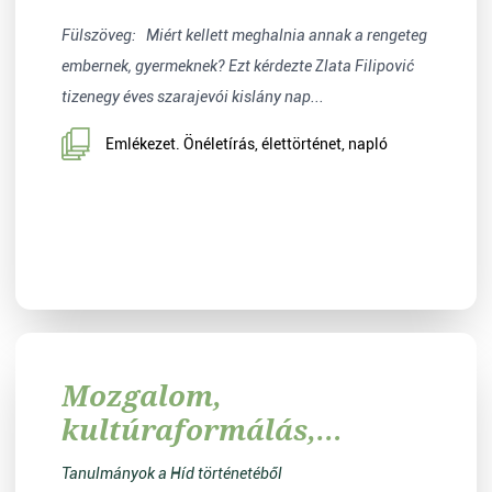
Fülszöveg: Miért kellett meghalnia annak a rengeteg
embernek, gyermeknek? Ezt kérdezte Zlata Filipović
tizenegy éves szarajevói kislány nap...
Emlékezet. Önéletírás, élettörténet, napló
Mozgalom,
kultúraformálás,
irodalmi gondolkodás
Tanulmányok a Híd történetéből