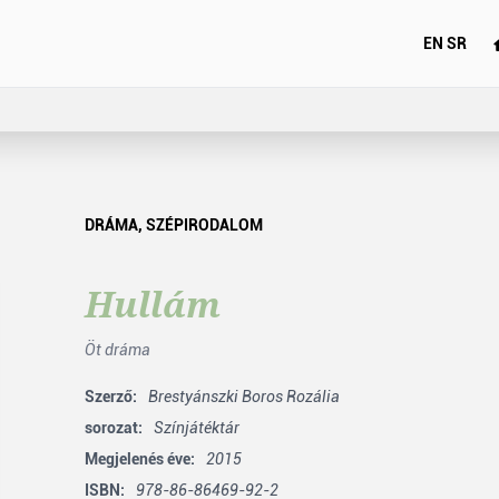
EN
SR
DRÁMA
,
SZÉPIRODALOM
Hullám
Öt dráma
Szerző:
Brestyánszki Boros Rozália
sorozat:
Színjátéktár
Megjelenés éve:
2015
ISBN:
978-86-86469-92-2