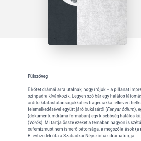
Fülszöveg
E kötet drámái arra utalnak, hogy írójuk – a pillanat imp
színpadra kívánkozik. Legyen szó bár egy halálos látomá
ordító kilátástalanságokkal és tragédiákkal elkevert hétk
felemelkedésével együtt járó bukásáról (
Fanyar ódium
), 
(dokumentumdráma formában) egy kisebbség halálos küzde
(
Vörös
). Mi tartja össze ezeket a témában nagyon is szét
eufemizmust nem ismerő bátorsága, a megszólalások (a me
R. évtizedek óta a Szabadkai Népszínház dramaturgja.