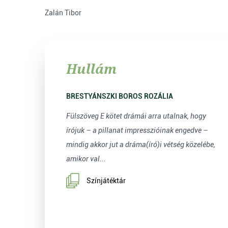
Zalán Tibor
Hullám
BRESTYÁNSZKI BOROS ROZÁLIA
Fülszöveg E kötet drámái arra utalnak, hogy
írójuk – a pillanat impresszióinak engedve –
mindig akkor jut a dráma(író)i vétség közelébe,
amikor val...
Színjátéktár