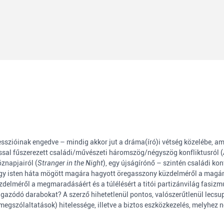
resszióinak engedve – mindig akkor jut a dráma(író)i vétség közelébe, a
ssal fűszerezett családi/művészeti háromszög/négyszög konfliktusról (
öznapjairól (
Stranger in the Night
), egy újságírónő – szintén családi kon
egy isten háta mögött magára hagyott öregasszony küzdelméről a magánn
lméről a megmaradásáért és a túlélésért a titói partizánvilág fasiz
ágazódó darabokat? A szerző hihetetlenül pontos, valószerűtlenül lecsu
gszólaltatások) hitelessége, illetve a biztos eszközkezelés, melyhez n