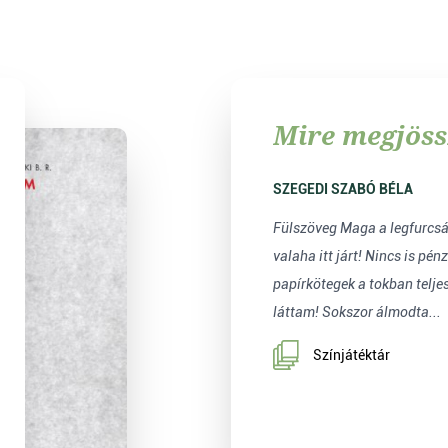
Mire megjöss
SZEGEDI SZABÓ BÉLA
Fülszöveg Maga a legfurcsá
valaha itt járt! Nincs is pén
papírkötegek a tokban telje
láttam! Sokszor álmodta...
Színjátéktár