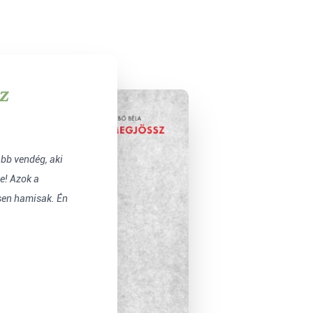
z
bb vendég, aki
ze! Azok a
sen hamisak. Én