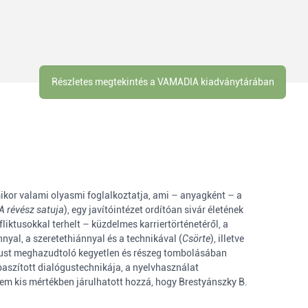
Részletes megtekintés a VAMADIA kiadványtárában
mikor valami olyasmi foglalkoztatja, ami – anyagként – a
A révész satuja
), egy javítóintézet ordítóan sivár életének
fliktusokkal terhelt – küzdelmes karriertörténetéről, a
yal, a szeretethiánnyal és a technikával (
Csörte
), illetve
must meghazudtoló kegyetlen és részeg tombolásában
paszított dialógustechnikája, a nyelvhasználat
em kis mértékben járulhatott hozzá, hogy Brestyánszky B.