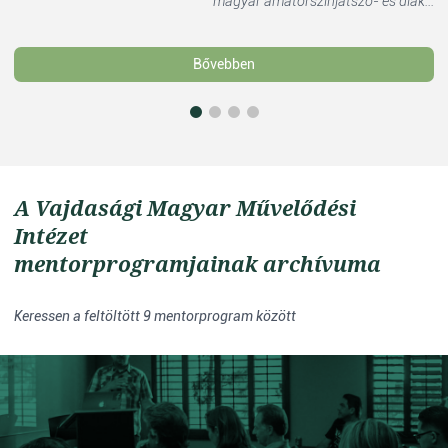
magyar amatőrszínjátszó- és diák...
Bővebben
A Vajdasági Magyar Művelődési
Intézet
mentorprogramjainak archívuma
Keressen a feltöltött 9 mentorprogram között