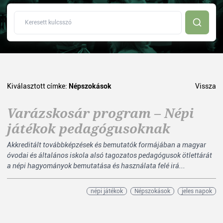
Kiválasztott címke:
Népszokások
Vissza
Varázskosár program – Népi
játékok pedagógusoknak
Akkreditált továbbképzések és bemutatók formájában a magyar
óvodai és általános iskola alsó tagozatos pedagógusok ötlettárát
a népi hagyományok bemutatása és használata felé irá...
népi játékok
Népszokások
jeles napok