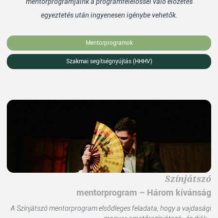
mentorprogramjaink a programfelelőssel való előzetes
egyeztetés után ingyenesen igénybe vehetők.
Mentorprogramok
Szakmai segítségnyújtás (HHHV)
Színjátszó
mentorprogram – Három kívánság
A Színjátszó mentorprogram elsődleges feladata, hogy a vajdasági