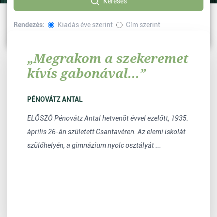
Keresés
Rendezés:
Kiadás éve szerint
Cím szerint
Sorrend:
Növekvő
Csökkenő
„Megrakom a szekeremet
kívís gabonával...”
PÉNOVÁTZ ANTAL
ELŐSZÓ Pénovátz Antal hetvenöt évvel ezelőtt, 1935.
április 26-án született Csantavéren. Az elemi iskolát
szülőhelyén, a gimnázium nyolc osztályát ...