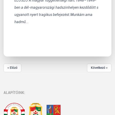
ELŐSZÓ A magyar függetlenségi harc 1848–1849-
ben a dél-magyar­országi hadszinhelyen kezdődött s
ugyanott nyert tragikus befejezést.Munkám ama
hadmű...
« Előző
Következő »
ALAPÍTÓINK: