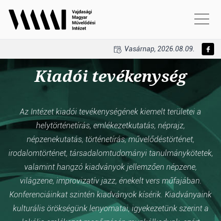
Vasárnap, 2026.08.09.
Kiadói tevékenység
Az Intézet kiadói tevékenységének kiemelt területei a
helytörténetírás, emlékezetkutatás, néprajz,
népzenekutatás, történetírás, művelődéstörténet,
irodalomtörténet, társadalomtudományi tanulmánykötetek,
valamint hangzó kiadványok jellemzően népzene,
világzene, improvizatív jazz, énekelt vers műfajában.
Konferenciáinkat szintén kiadványok kísérik. Kiadványaink
kulturális örökségünk lenyomatai, igyekezetünk szerint a