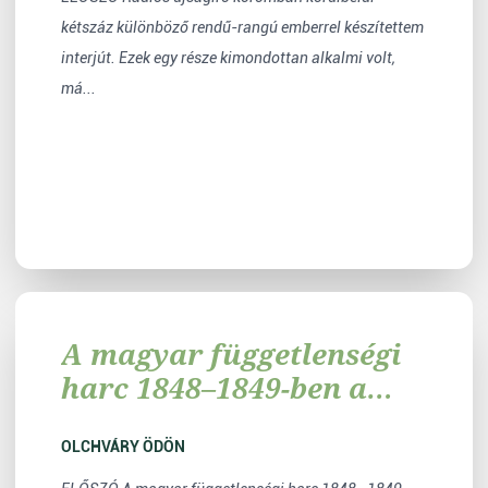
kétszáz különböző rendű-rangú emberrel készítettem
interjút. Ezek egy része kimondottan alkalmi volt,
má...
A magyar függetlenségi
harc 1848–1849-ben a
Délvidéken
OLCHVÁRY ÖDÖN