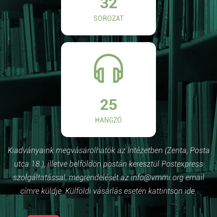
32
SOROZAT
25
HANGZÓ
Kiadványaink megvásárolhatók az Intézetben (Zenta, Posta
utca 18.), illetve belföldön postán keresztül Postexpress
szolgáltatással, megrendelését az info@vmmi.org email
címre küldje. Külföldi vásárlás esetén kattintson ide.