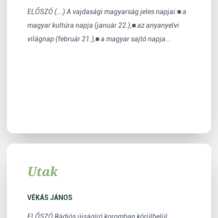
ELŐSZÓ (...) A vajdasági magyarság jeles napjai:■ a
magyar kultúra napja (január 22.),■ az anyanyelvi
világnap (február 21.),■ a magyar sajtó napja...
Utak
VÉKÁS JÁNOS
ELŐSZÓ Rádiós újságíró koromban körülbelül