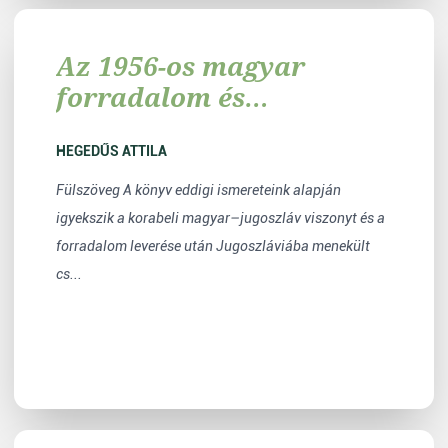
Az 1956-os magyar
forradalom és
Jugoszlávia
HEGEDŰS ATTILA
Fülszöveg A könyv eddigi ismereteink alapján
igyekszik a korabeli magyar–jugoszláv viszonyt és a
forradalom leverése után Jugoszláviába menekült
cs...