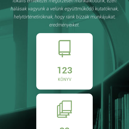
lokális emlékezet megőrzésén munkálkodunk, ezért
hálásak vagyunk a velünk együttműködő kutatóknak,
helytörténetíróknak, hogy ránk bízzák munkájukat,
eredményeiket.
123
KÖNYV