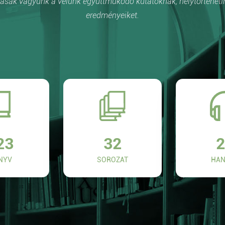
sak vagyunk a velünk együttműködő kutatóknak, helytörténetí
eredményeiket.
23
32
2
NYV
SOROZAT
HAN