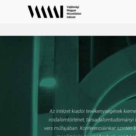
Az Intézet kiadói tevékenységének kiemelt
irodalomtörténet, társadalomtudományi t
vers műfajában. Konferenciáinkat szintén k