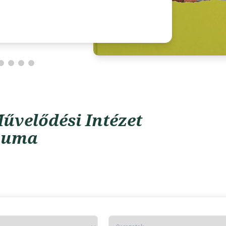
űvelődési Intézet
vuma