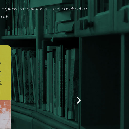
stexpress szolgáltatással, megrendelését az
n ide.
Kiemelt
Földön látszik, égen
Az égitestekre vonatkozó vajdasági magya
ismereteket gyűjtöttük egybe gyerekeknek,
pedagógusoknak. Mindezt rendhagyó módo