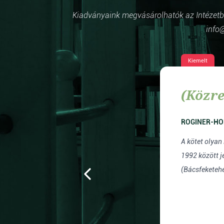
Kiadványaink megvásárolhatók az Intézetben
info@
Kiemelt
(Közre
ROGINER-HO
A kötet olyan
 Kora
1992 között j
(Bácsfeketehe