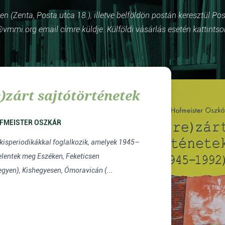
 (Zenta, Posta utca 18.), illetve belföldön postán keresztül Po
vmmi.org email címre küldje. Külföldi vásárlás esetén kattintso
)zárt sajtótörténetek
FMEISTER OSZKÁR
 kisperiodikákkal foglalkozik, amelyek 1945–
elentek meg Eszéken, Feketicsen
gyen), Kishegyesen, Ómoravicán (...