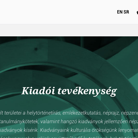
EN
SR
Kiadói tevékenység
 területei a helytörténetírás, emlékezetkutatás, néprajz, népzen
anulmánykötetek, valamint hangzó kiadványok jellemzően népzen
iadványok kísérik. Kiadványaink kulturális örökségünk lenyomata