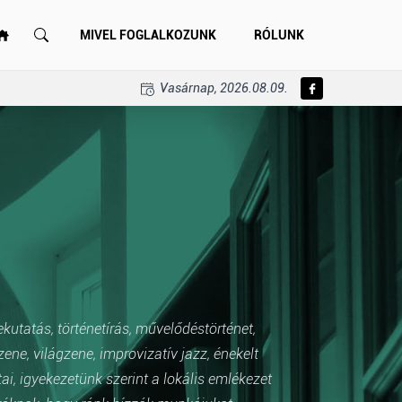
MIVEL FOGLALKOZUNK
RÓLUNK
Vasárnap, 2026.08.09.
ekutatás, történetírás, művelődéstörténet,
e, világzene, improvizatív jazz, énekelt
i, igyekezetünk szerint a lokális emlékezet