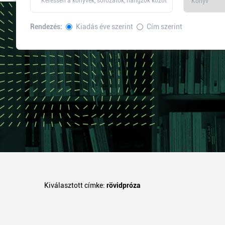
Rendezés:
Kiadás éve szerint
Cím szerint
Kiválasztott címke:
rövidpróza