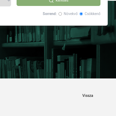
Keresés
Sorrend:
Növekvő
Csökkenő
Vissza