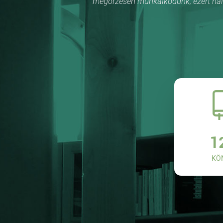
megőrzésén munkálkodunk, ezért hálá
1
KÖ