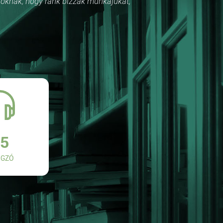
róknak, hogy ránk bízzák munkájukat,
5
GZÓ