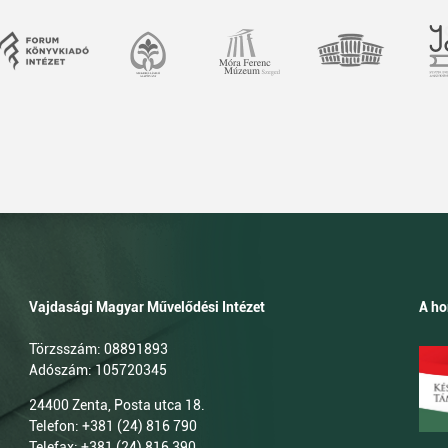
Vajdasági Magyar Művelődési Intézet
A ho
Törzsszám: 08891893
Adószám: 105720345
24400 Zenta, Posta utca 18.
Telefon: +381 (24) 816 790
Telefax: +381 (24) 816 390