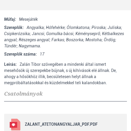
Műfaj:
Mesejáték
Szereplők:
Angyalka; Hófehérke; Ólomkatona; Piroska; Juliska;
Csipkerózsika; Jancsi; Gomulka bácsi; Kéményseprő; Kétbalkezes
angyal; Részeges angyal; Farkas; Boszorka; Mostoha; Ördög;
Tündér; Nagymama.
Szereplők száma:
17
Leírás:
Zalán Tibor szövegében a mindenki által ismert
mesehősök új szerepekbe bújnak, s új kihívások elé állnak. De,
ahogy a hősökhöz illik, becsületesen helyt állnak a
megpróbáltatásokkal és küzdelmekkel teli kalandokban.
Csatolmányok
ZALANT_ATETONANGYALJAR_PDF.PDF