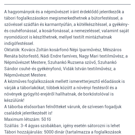
A hagyományok és a népművészet iránt érdeklődő jelentkezők a
tábori foglalkozásokon megismerkedhetnek a bútorfestéssel, a
szövéssel szádfán és karmantyúfán, a kötélkészítéssel, a gyékény-
és csuhéfonással, a kosárfonással, a nemezeléssel, valamint saját
nyomódúcot is készíthetnek, mellyel textilt mintázhatnak
indigófestéssel.
Oktatók: Kovács Zoltán kosárfonó Népi Iparművész, Mészáros
Renáta bútorfestő, Nádi Endre famíves, Nagy Mari textilművész, a
Népművészet Mestere, Szuhankó Ruzsena szövő, Szuhankó
Sándor csuhé-és gyékényfonó, Vidák István textilművész, a
Népművészet Mestere.
A kézműves foglalkozások mellett ismeretterjesztő előadások is
várják a táborlakókat, többek között a növényi festésről és a
növények gyógyító erejéről hallhatnak, de borkóstolóval is
készülünk!
A táborba elsősorban felnőtteket várunk, de szívesen fogadjuk
családok jelentkezését is!
Maximum létszám: 50 fő
Szállás: 3-4 ágyas szobákban, igény esetén sátorozni is lehet
Tábori hozzájárulás: 5000 dinár (tartalmazza a foglalkozások