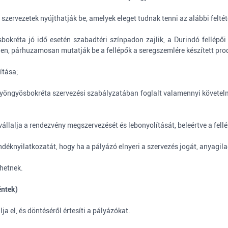
szervezetek nyújthatják be, amelyek eleget tudnak tenni az alábbi feltét
bokréta jó idő esetén szabadtéri színpadon zajlik, a Durindó fellépői
en, párhuzamosan mutatják be a fellépők a seregszemlére készített pro
ítása;
 Gyöngyösbokréta szervezési szabályzatában foglalt valamennyi követelm
 vállalja a rendezvény megszervezését és lebonyolítását, beleértve a fellé
zándéknyilatkozatát, hogy ha a pályázó elnyeri a szervezés jogát, anyagi
zhetnek.
éntek)
a el, és döntéséről értesíti a pályázókat.