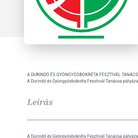
A DURINDÓ ÉS GYÖNGYÖSBOKRÉTA FESZTIVÁL TANÁCS
A Durindó és Gyöngyösbokréta Fesztivál Tanácsa pályázat
Leírás
A Durindó és Gyöngyösbokréta Fesztivál Tanácsa pályázat