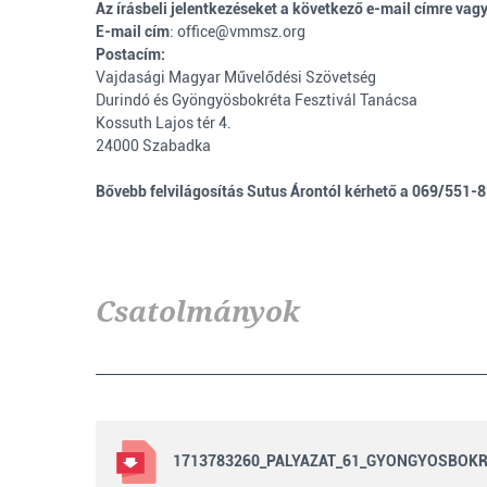
Az írásbeli jelentkezéseket a következő e-mail címre vag
E-mail cím
:
office@vmmsz.org
Postacím:
Vajdasági Magyar Művelődési Szövetség
Durindó és Gyöngyösbokréta Fesztivál Tanácsa
Kossuth Lajos tér 4.
24000 Szabadka
Bővebb felvilágosítás Sutus Árontól kérhető a 069/551-
Csatolmányok
1713783260_PALYAZAT_61_GYONGYOSBOKRE