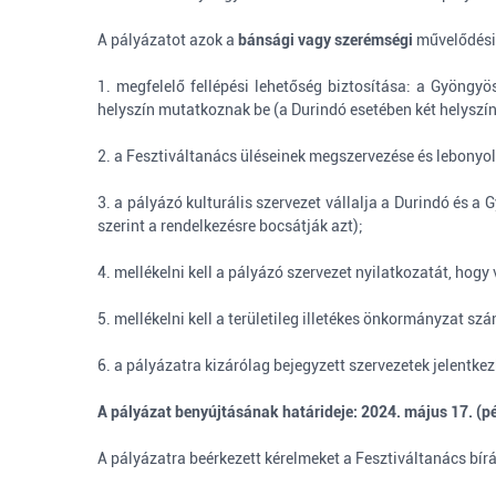
A pályázatot azok a
bánsági vagy szerémségi
művelődési 
1. megfelelő fellépési lehetőség biztosítása: a Gyöngyös
helyszín mutatkoznak be (a Durindó esetében két helyszín
2. a Fesztiváltanács üléseinek megszervezése és lebonyol
3. a pályázó kulturális szervezet vállalja a Durindó és a
szerint a rendelkezésre bocsátják azt);
4. mellékelni kell a pályázó szervezet nyilatkozatát, hogy
5. mellékelni kell a területileg illetékes önkormányzat s
6. a pályázatra kizárólag bejegyzett szervezetek jelentke
A pályázat benyújtásának határideje:
2024. május 17. (p
A pályázatra beérkezett kérelmeket a Fesztiváltanács bírálj