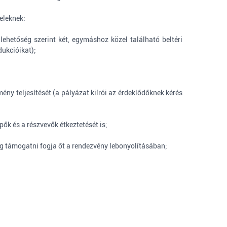
eleknek:
 lehetőség szerint két, egymáshoz közel található beltéri
dukcióikat);
ény teljesítését (a pályázat kiírói az érdeklődőknek kérés
pők és a részvevők étkeztetését is;
lag támogatni fogja őt a rendezvény lebonyolításában;