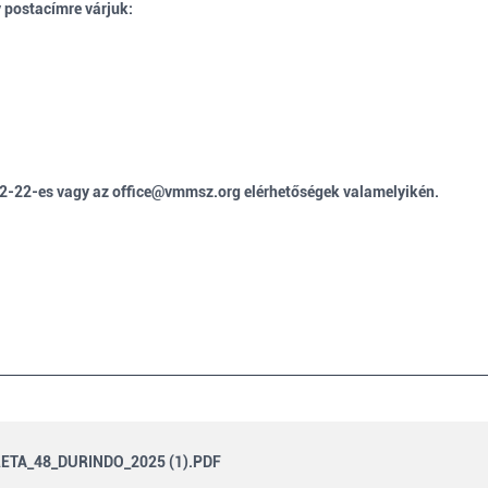
y postacímre várjuk:
82-22-es vagy az
office@vmmsz.org
elérhetőségek valamelyikén.
TA_48_DURINDO_2025 (1).PDF