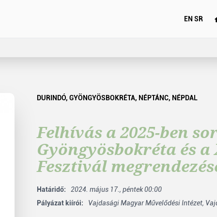
EN
SR
DURINDÓ
,
GYÖNGYÖSBOKRÉTA
,
NÉPTÁNC
,
NÉPDAL
Felhívás a 2025-ben so
Gyöngyösbokréta és a 
Fesztivál megrendezés
Határidő:
2024. május 17., péntek 00:00
Pályázat kiírói:
Vajdasági Magyar Művelődési Intézet,
Vaj