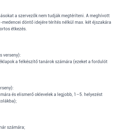
adásokat a szervezők nem tudják megtéríteni. A meghívott
medencei döntő idejére térítés nélkül max. két éjszakára
ortos étkezés.
s verseny):
éklapok a felkészítő tanárok számára (ezeket a fordulót
rseny):
ámára és elismerő oklevelek a legjobb, 1–5. helyezést
kolákba);
anár számára;