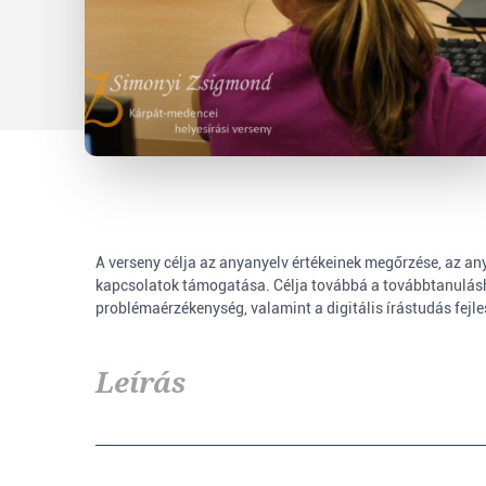
A verseny célja az anyanyelv értékeinek megőrzése, az an
kapcsolatok támogatása. Célja továbbá a továbbtanuláshoz
problémaérzékenység, valamint a digitális írástudás fejl
Leírás