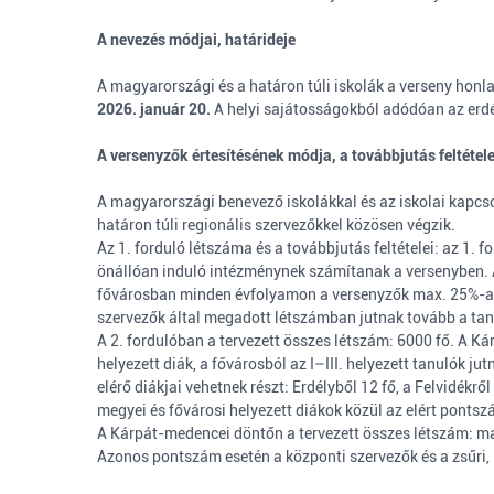
A nevezés módjai, határideje
A magyarországi és a határon túli iskolák a verseny honl
2026. január 20.
A helyi sajátosságokból adódóan az erdé
A versenyzők értesítésének módja, a továbbjutás feltétel
A magyarországi benevező iskolákkal és az iskolai kapcsol
határon túli regionális szervezőkkel közösen végzik.
Az 1. forduló létszáma és a továbbjutás feltételei: az 1
önállóan induló intézménynek számítanak a versenyben. A 
fővárosban minden évfolyamon a versenyzők max. 25%-a jut
szervezők által megadott létszámban jutnak tovább a tanu
A 2. fordulóban a tervezett összes létszám: 6000 fő. A
helyezett diák, a fővárosból az I–III. helyezett tanulók j
elérő diákjai vehetnek részt: Erdélyből 12 fő, a Felvidék
megyei és fővárosi helyezett diákok közül az elért pontsz
A Kárpát-medencei döntőn a tervezett összes létszám: ma
Azonos pontszám esetén a központi szervezők és a zsűri, i