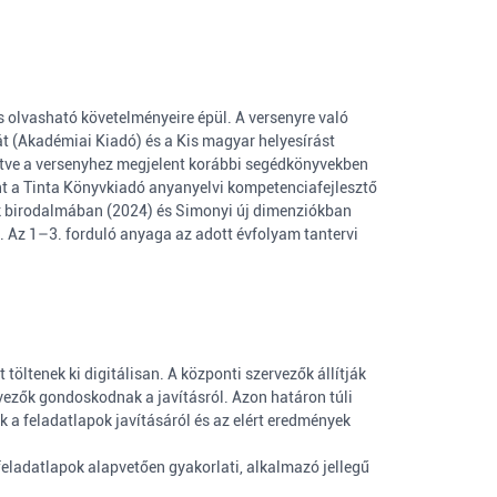
 olvasható követelményeire épül. A versenyre való
át (Akadémiai Kiadó) és a Kis magyar helyesírást
etve a versenyhez megjelent korábbi segédkönyvekben
nt a Tinta Könyvkiadó anyanyelvi kompetenciafejlesztő
tek birodalmában (2024) és Simonyi új dimenziókban
. Az 1–3. forduló anyaga az adott évfolyam tantervi
öltenek ki digitálisan. A központi szervezők állítják
vezők gondoskodnak a javításról. Azon határon túli
k a feladatlapok javításáról és az elért eredmények
 feladatlapok alapvetően gyakorlati, alkalmazó jellegű