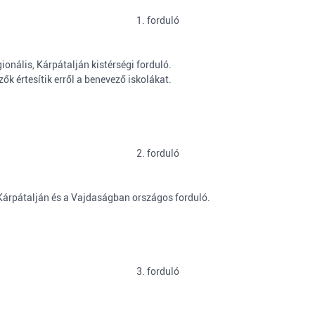
1. forduló
onális, Kárpátalján kistérségi forduló.
k értesítik erről a benevező iskolákat.
2. forduló
Kárpátalján és a Vajdaságban országos forduló.
3. forduló