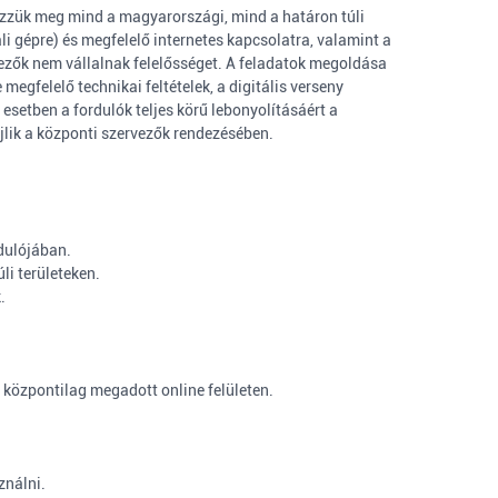
ezzük meg mind a magyarországi, mind a határon túli
li gépre) és megfelelő internetes kapcsolatra, valamint a
vezők nem vállalnak felelősséget. A feladatok megoldása
megfelelő technikai feltételek, a digitális verseny
esetben a fordulók teljes körű lebonyolításáért a
ajlik a központi szervezők rendezésében.
dulójában.
li területeken.
.
y központilag megadott online felületen.
ználni.