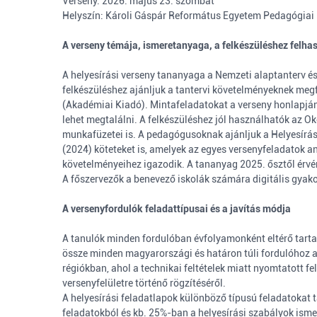
Verseny: 2026. május 23. szombat
Helyszín: Károli Gáspár Református Egyetem Pedagógiai 
A verseny témája, ismeretanyaga, a felkészüléshez felha
A helyesírási verseny tananyaga a Nemzeti alaptanterv és
felkészüléshez ajánljuk a tantervi követelményeknek megf
(Akadémiai Kiadó). Mintafeladatokat a verseny honlapjá
lehet megtalálni. A felkészüléshez jól használhatók az 
munkafüzetei is. A pedagógusoknak ajánljuk a Helyesírás 
(2024) köteteket is, amelyek az egyes versenyfeladatok a
követelményeihez igazodik. A tananyag 2025. ősztől érvé
A főszervezők a benevező iskolák számára digitális gyakor
A versenyfordulók feladattípusai és a javítás módja
A tanulók minden fordulóban évfolyamonként eltérő tartal
össze minden magyarországi és határon túli fordulóhoz a
régiókban, ahol a technikai feltételek miatt nyomtatott f
versenyfelületre történő rögzítéséről.
A helyesírási feladatlapok különböző típusú feladatokat t
feladatokból és kb. 25%-ban a helyesírási szabályok isme