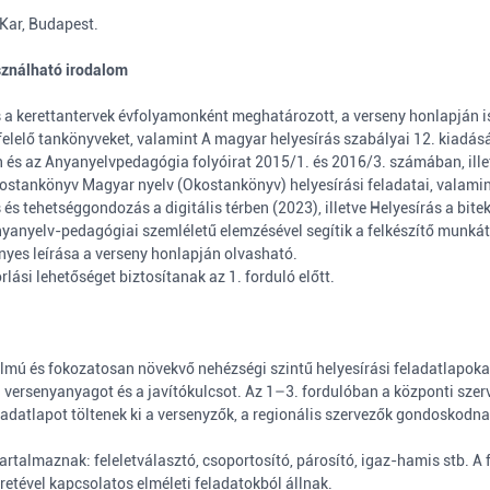
Kar, Budapest.
sználható irodalom
 a kerettantervek évfolyamonként meghatározott, a verseny honlapján is
elelő tankönyveket, valamint A magyar helyesírás szabályai 12. kiadás
n és az Anyanyelvpedagógia folyóirat 2015/1. és 2016/3. számában, ill
Okostankönyv Magyar nyelv (Okostankönyv) helyesírási feladatai, valami
és tehetséggondozás a digitális térben (2023), illetve Helyesírás a bi
nyanyelv-pedagógiai szemléletű elemzésével segítik a felkészítő munkát
nyes leírása a verseny honlapján olvasható.
lási lehetőséget biztosítanak az 1. forduló előtt.
mú és fokozatosan növekvő nehézségi szintű helyesírási feladatlapokat t
 versenyanyagot és a javítókulcsot. Az 1–3. fordulóban a központi szer
eladatlapot töltenek ki a versenyzők, a regionális szervezők gondoskodna
artalmaznak: feleletválasztó, csoportosító, párosító, igaz-hamis stb. A
retével kapcsolatos elméleti feladatokból állnak.