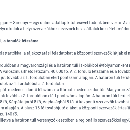
apján –
Simonyi
– egy online adatlap kitöltésével tudnak benevezni. Az
lyi iskolák a helyi szervezőkhöz neveznek be az általuk közzétett módon
ei, a tanulók létszáma
attartókkal a tájékoztatási feladatokat a központi szervezők látják el m
. fordulóban a magyarországi és a határon túli iskolákból évfolyamonkén
valószínűsíthető létszám: 40 000 fő. A 2. forduló létszáma és a továbbj
 tovább az 1. fordulóban elért pontszám alapján. A határon túli terület
lók az 1. fordulóból a 2. fordulóba.
 Kárpát-medencei döntő létszáma: a Kárpát-medencei döntőn Magyarorszá
utnak tovább a 2. fordulóban elért pontszám alapján. A határon túli terü
ről 8 fő, Kárpátaljáról 8 fő, Vajdaságból 8 fő. A központi szervezők tov
ám alapján. A plusz 16 fő továbbjutó diákot a központi szervezők értesít
x. 140 fő.
lletve a határon túli versenyzők esetében a regionális szervezőkkel együ