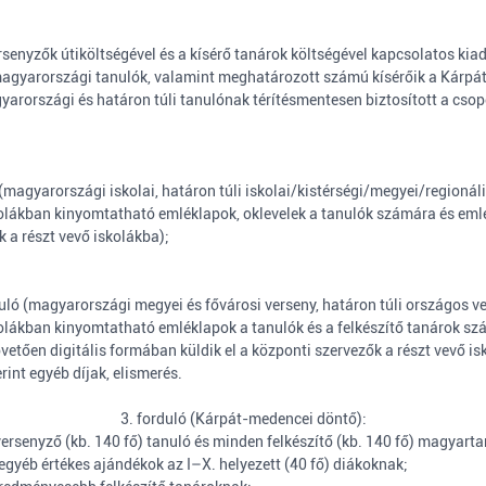
rsenyzők útiköltségével és a kísérő tanárok költségével kapcsolatos ki
magyarországi tanulók, valamint meghatározott számú kísérőik a Kárpát-
yarországi és határon túli tanulónak térítésmentesen biztosított a csop
 (magyarországi iskolai, határon túli iskolai/kistérségi/megyei/regionáli
iskolákban kinyomtatható emléklapok, oklevelek a tanulók számára és eml
k a részt vevő iskolákba);
duló (magyarországi megyei és fővárosi verseny, határon túli országos ve
iskolákban kinyomtatható emléklapok a tanulók és a felkészítő tanárok sz
etően digitális formában küldik el a központi szervezők a részt vevő is
erint egyéb díjak, elismerés.
3. forduló (Kárpát-medencei döntő):
rsenyző (kb. 140 fő) tanuló és minden felkészítő (kb. 140 fő) magyart
egyéb értékes ajándékok az I–X. helyezett (40 fő) diákoknak;