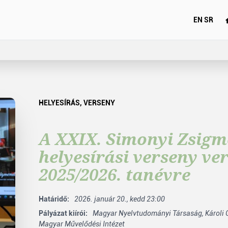
EN
SR
HELYESÍRÁS
,
VERSENY
A XXIX. Simonyi Zsig
helyesírási verseny ve
2025/2026. tanévre
Határidő:
2026. január 20., kedd 23:00
Pályázat kiírói:
Magyar Nyelvtudományi Társaság,
Károli
Magyar Művelődési Intézet