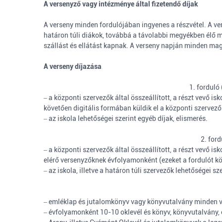
A versenyző vagy intézménye által fizetendő díjak
A verseny minden fordulójában ingyenes a részvétel. A ve
határon túli diákok, továbbá a távolabbi megyékben élő 
szállást és ellátást kapnak. A verseny napján minden mag
A verseny díjazása
1. forduló
‒ a központi szervezők által összeállított, a részt vevő 
követően digitális formában küldik el a központi szervező
‒ az iskola lehetőségei szerint egyéb díjak, elismerés.
2. for
‒ a központi szervezők által összeállított, a részt vevő 
elérő versenyzőknek évfolyamonként (ezeket a fordulót köv
‒ az iskola, illetve a határon túli szervezők lehetőségei sz
‒ emléklap és jutalomkönyv vagy könyvutalvány minden ve
‒ évfolyamonként 10-10 oklevél és könyv, könyvutalvány, 