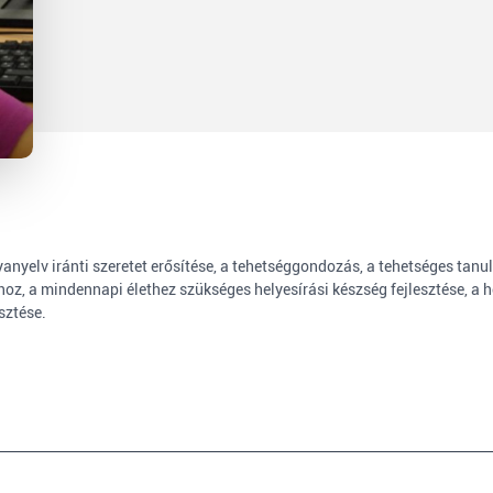
yanyelv iránti szeretet erősítése, a tehetséggondozás, a tehetséges tan
, a mindennapi élethez szükséges helyesírási készség fejlesztése, a hel
esztése.