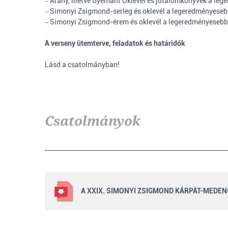
‒ Arany, illetve Gyémánt Oklevél és jutalomkönyvek a le
‒ Simonyi Zsigmond-serleg és oklevél a legeredményeseb
‒ Simonyi Zsigmond-érem és oklevél a legeredményesebb 
A verseny ütemterve, feladatok és határidők
Lásd a csatolmányban!
Csatolmányok
A XXIX. SIMONYI ZSIGMOND KÁRPÁT-MEDEN