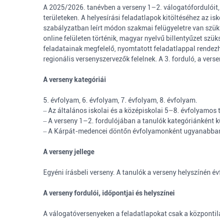
A 2025/2026. tanévben a verseny 1–2. válogatófordulóit,
területeken. A helyesírási feladatlapok kitöltéséhez az i
szabályzatban leírt módon szakmai felügyeletre van szüks
online felületen történik, magyar nyelvű billentyűzet szük
feladatainak megfelelő, nyomtatott feladatlappal rendezhe
regionális versenyszervezők felelnek. A 3. forduló, a ver
A verseny kategóriái
5. évfolyam, 6. évfolyam, 7. évfolyam, 8. évfolyam.
‒ Az általános iskolai és a középiskolai 5–8. évfolyamo
‒ A verseny 1–2. fordulójában a tanulók kategóriánként k
‒ A Kárpát-medencei döntőn évfolyamonként ugyanabban a
A verseny jellege
Egyéni írásbeli verseny. A tanulók a verseny helyszínén é
A verseny fordulói, időpontjai és helyszínei
A válogatóversenyeken a feladatlapokat csak a központil