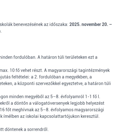
 iskolák benevezésének az időszaka:
2025. november 20. –
.
inden fordulóban. A határon túli területeken ezt a
t max. 10 fő vehet részt. A magyarországi tagintézmények
utás feltételei: a 2. fordulóban a megyékben, a
eken, a központi szervezőkkel egyeztetve, a határon túli
gon minden megyéből az 5–8. évfolyamról 1-1 fő I.
letekről a döntőn a válogatóversenyek legjobb helyezést
ábbi 16 főt meghívnak az 5–8. évfolyamos magyarországi
ik ímélben az iskolai kapcsolattartójukon keresztül.
tt döntenek a sorrendről.