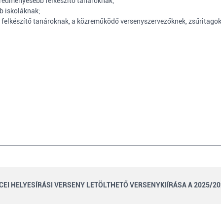
geredményesebb felkészítő tanároknak;
b iskoláknak;
felkészítő tanároknak, a közreműködő versenyszervezőknek, zsűritago
CEI HELYESÍRÁSI VERSENY LETÖLTHETŐ VERSENYKIÍRÁSA A 2025/20