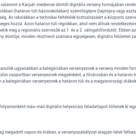
 valamint a Kárpát-medencei döntőt digitális verseny formájában rend
skolában (határon túli bázisiskolában) számítógépre (laptopra vagy aszta
ég. Az iskolákban a technikai feltételek biztosításáért a központi szer
séges hozzá. Azon határon túli régiókban, ahol nem állnak rendelkezésre 
tik meg a regionális szervezők az 1. és a 2. válogatófordulót. Ebben az 
seny döntője, minden résztvevő számára egységesen, digitális felületen z
s tanulók ugyanabban a kategóriában versenyeznek a verseny minden for
ülön csoportban versenyeznek megyénként, a fővárosban és a határon tú
 kategóriában versenyeznek a határon túli és a magyarországi diákok
vfolyamonként más-más digitális helyesírási feladatlapot töltenek ki eg
ag megadott napon és órában, a versenyszabályzat alapján lehet felhas