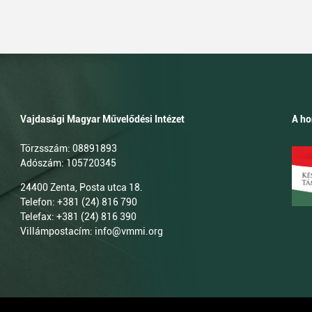
Vajdasági Magyar Művelődési Intézet
A ho
Törzsszám: 08891893
Adószám: 105720345
24400 Zenta, Posta utca 18.
Telefon: +381 (24) 816 790
Telefax: +381 (24) 816 390
Villámpostacím: info@vmmi.org