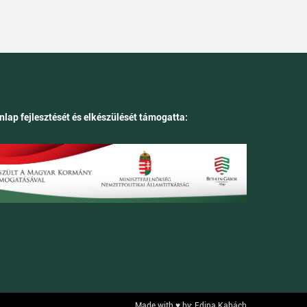
nlap fejlesztését és elkészülését támogatta:
Made with ♥ by: Edina Kabách