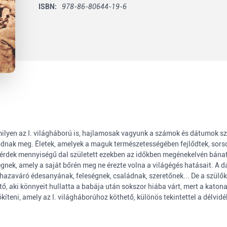
ISBN:
978-86-80644-19-6
ilyen az I. világháború is, hajlamosak vagyunk a számok és dátumok sz
nak meg. Életek, amelyek a maguk természetességében fejlődtek, sorsok
temérdek mennyiségű dal született ezekben az időkben megénekelvén bán
nek, amely a saját bőrén meg ne érezte volna a világégés hatásait. A dal
hazaváró édesanyának, feleségnek, családnak, szeretőnek... De a szülők,
tő, aki könnyeit hullatta a babája után sokszor hiába várt, mert a katon
kíteni, amely az I. világháborúhoz köthető, különös tekintettel a délv