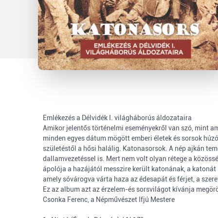
Emlékezés a Délvidék I. világháborús áldozataira
Amikor jelentős történelmi eseményekről van szó, mint am
minden egyes dátum mögött emberi életek és sorsok húzód
születéstől a hősi halálig. Katonasorsok. A nép ajkán 
dallamvezetéssel is. Mert nem volt olyan rétege a közösség
ápolója a hazájától messzire került katonának, a katonát 
amely sóvárogva várta haza az édesapát és férjet, a szere
Ez az album azt az érzelem-és sorsvilágot kívánja megörö
Csonka Ferenc, a Népművészet Ifjú Mestere