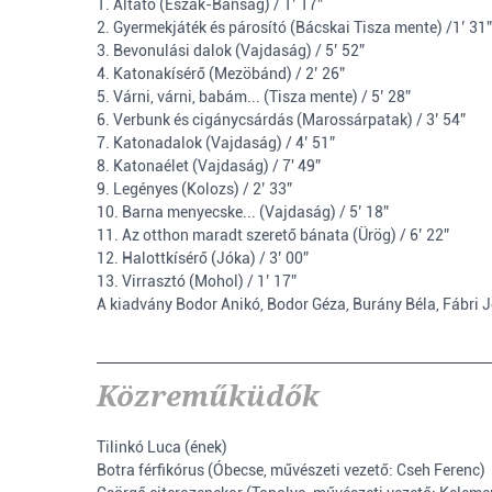
1. Altató (Észak-Bánság) / 1’ 17”
2. Gyermekjáték és párosító (Bácskai Tisza mente) /1’ 31”
3. Bevonulási dalok (Vajdaság) / 5’ 52”
4. Katonakísérő (Mezöbánd) / 2’ 26”
5. Várni, várni, babám... (Tisza mente) / 5’ 28”
6. Verbunk és cigánycsárdás (Marossárpatak) / 3’ 54”
7. Katonadalok (Vajdaság) / 4’ 51”
8. Katonaélet (Vajdaság) / 7' 49”
9. Legényes (Kolozs) / 2’ 33”
10. Barna menyecske... (Vajdaság) / 5’ 18”
11. Az otthon maradt szerető bánata (Ürög) / 6’ 22”
12. Halottkísérő (Jóka) / 3’ 00”
13. Virrasztó (Mohol) / 1’ 17”
A kiadvány Bodor Anikó, Bodor Géza, Burány Béla, Fábri Je
Közreműküdők
Tilinkó Luca (ének)
Botra férfikórus (Óbecse, művészeti vezető: Cseh Ferenc)