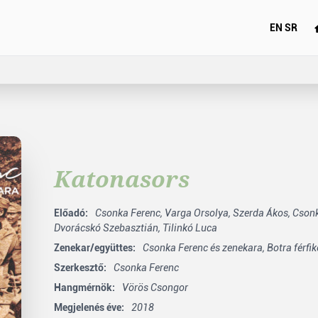
EN
SR
Katonasors
Előadó:
Csonka Ferenc,
Varga Orsolya,
Szerda Ákos,
Csonk
Dvorácskó Szebasztián,
Tilinkó Luca
Zenekar/együttes:
Csonka Ferenc és zenekara,
Botra férfik
Szerkesztő:
Csonka Ferenc
Hangmérnök:
Vörös Csongor
Megjelenés éve:
2018