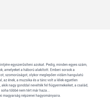
intjére egyszerűsíteni azokat. Pedig, minden egyes szám,
, amelyeket a háború alakított. Emberi sorsok a
atot, szomorúságot, olykor meglepően vidám hangulatú
, az ének, a muzsika és a tánc volt a lélek egyetlen
 akik nagy gonddal nevelték fel fiúgyermekeiket, a család,
a soha többé nem tért már haza...
idéki magyarság népzenei hagyományaira.