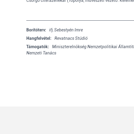
Csörgő citerazenekar (Topolya, művészeti vezető: Keleme
Borítóterv:
ifj.Sebestyén Imre
Hangfelvétel:
Revatnacs Stúdió
Támogatók:
Miniszterelnökség Nemzetpolitikai Államtit
Nemzeti Tanács