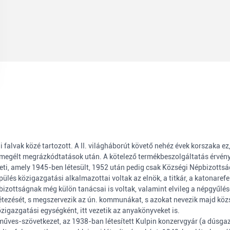
falvak közé tartozott. A II. világháborút követő nehéz évek korszaka e
n megélt megrázkódtatások után. A kötelező termékbeszolgáltatás érvény
eti, amely 1945-ben létesült, 1952 után pedig csak Községi Népbizotts
epülés közigazgatási alkalmazottai voltak az elnök, a titkár, a katonaref
épbizottságnak még külön tanácsai is voltak, valamint elvileg a népgyűlés
tezését, s megszervezik az ún. kommunákat, s azokat nevezik majd közs
gazgatási egységként, itt vezetik az anyakönyveket is.
műves-szövetkezet, az 1938-ban létesített Kulpin konzervgyár (a dúsgaz