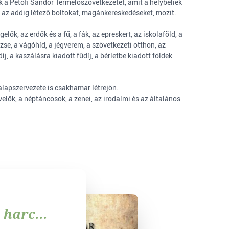
 a Petőfi Sándor Termelőszövetkezetet, amit a helybeliek
az addig létező boltokat, magánkereskedéseket, mozit.
k, az erdők és a fű, a fák, az epreskert, az iskolaföld, a
se, a vágóhíd, a jégverem, a szövetkezeti otthon, az
j, a kaszálásra kiadott fűdíj, a bérletbe kiadott földek
lapszervezete is csakhamar létrejön.
lők, a néptáncosok, a zenei, az irodalmi és az általános
i harc