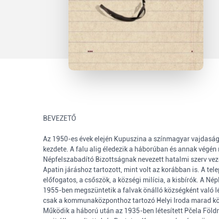
BEVEZETŐ
Az 1950-es évek elején Kupuszina a színmagyar vajdasági 
kezdete. A falu alig éledezik a háborúban és annak végé
Népfelszabadító Bizottságnak nevezett hatalmi szerv vez
Apatin járáshoz tartozott, mint volt az korábban is. A tel
előfogatos, a csőszök, a községi milícia, a kisbírók. A N
1955-ben megszüntetik a falvak önálló községként való lé
csak a kommunaközponthoz tartozó Helyi Iroda marad közi
Működik a háború után az 1935-ben létesített Pčela Föld