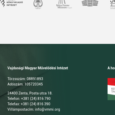
Vajdasági Magyar Művelődési Intézet
A ho
Törzsszám: 08891893
Adószám: 105720345
24400 Zenta, Posta utca 18.
Telefon: +381 (24) 816 790
Telefax: +381 (24) 816 390
Villámpostacím: info@vmmi.org