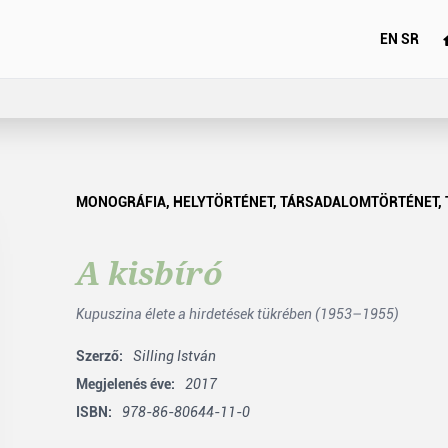
EN
SR
MONOGRÁFIA
,
HELYTÖRTÉNET
,
TÁRSADALOMTÖRTÉNET
,
A kisbíró
Kupuszina élete a hirdetések tükrében (1953–1955)
Szerző:
Silling István
Megjelenés éve:
2017
ISBN:
978-86-80644-11-0