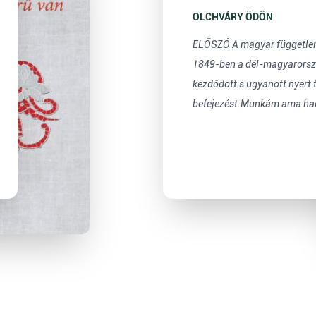
1848–1849-be
Délvidéken
OLCHVÁRY ÖDÖN
ELŐSZÓ A magyar függetle
1849-ben a dél-magyar­orsz
kezdődött s ugyanott nyert 
befejezést.Munkám ama ha