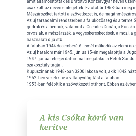
amit államosítottak és Bratstvo Konzervgyár néven üzemel
csak kolhoz néven emlegettek. Ez utóbbi 1953-ban meg is
Mészárszéket tartott a szövetkezet is, de magánmészáros i
Az új társadalmi rendszerben a faluközösség és a termelősz
gödrök és a bennük, valamint a Csendes Dunán, a Kucska h
orvoslak, a mészárszék, a vegyeskereskedések, a mozi, a gó
használati díja stb.
A faluban 1944 decemberétől ismét működik az elemi isko
Az új hatalom már 1945. június 15-én megalapítja a Jugo
1947. január elsejei dátummal megalakul a Petőfi Sándor 
szakosztály tagjai.
Kupuszinának 1948-ban 3200 lakosa volt, akik 1042 házt
1952-ben vezetik be a villanyvilágítást a faluban.
1953-ban felépítik a szövetkezeti otthont. Ebben az évb
A kis Csóka körű van
kerítve