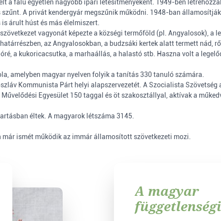
t a falu egyetlen nagyobb ipari létesítményeként. 1949-ben létrehozzák
 szűnt. A privát kendergyár megszűnik működni. 1948-ban államosítják 
s árult húst és más élelmiszert.
övetkezet vagyonát képezte a községi termőföld (pl. Angyalosok), a legelő
atárrészben, az Angyalosokban, a budzsáki kertek alatt termett nád, rőz
ré, a kukoricacsutka, a marhaállás, a halastó stb. Haszna volt a legelődí
la, amelyben magyar nyelven folyik a tanítás 330 tanuló számára.
szláv Kommunista Párt helyi alapszervezetét. A Szocialista Szövetség a
Művelődési Egyesület 150 taggal és öt szakosztállyal, aktívak a műkedve
artásban éltek. A magyarok létszáma 3145.
en már ismét működik az immár államosított szövetkezeti mozi.
A magyar
függetlenség