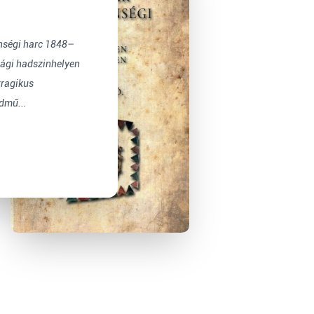
n a
nségi harc 1848–
ági hadszinhelyen
tragikus
dmű...