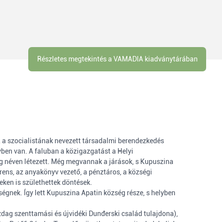
Részletes megtekintés a VAMADIA kiadványtárában
z, a szocialistának nevezett társadalmi berendezkedés
ben van. A faluban a közigazgatást a Helyi
ág néven létezett. Még megvannak a járások, s Kupuszina
erens, az anyakönyv vezető, a pénztáros, a községi
eken is születhettek döntések.
égnek. Így lett Kupuszina Apatin község része, s helyben
dag szenttamási és újvidéki Dunđerski család tulajdona),