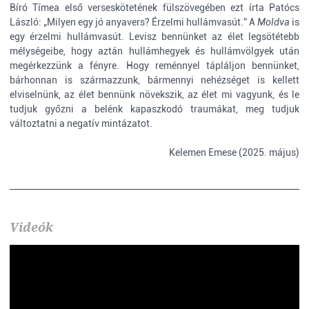
Bíró Tímea első verseskötetének fülszövegében ezt írta Patócs
László: „Milyen egy jó anyavers? Érzelmi hullámvasút.” A
Moldva
is
egy érzelmi hullámvasút. Levisz bennünket az élet legsötétebb
mélységeibe, hogy aztán hullámhegyek és hullámvölgyek után
megérkezzünk a fényre. Hogy reménnyel tápláljon bennünket,
bárhonnan is származzunk, bármennyi nehézséget is kellett
elviselnünk, az élet bennünk növekszik, az élet mi vagyunk, és le
tudjuk győzni a belénk kapaszkodó traumákat, meg tudjuk
változtatni a negatív mintázatot.
Kelemen Emese (2025. május)
Videók