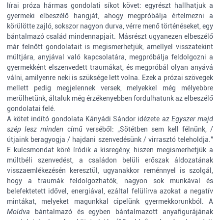
lírai próza hármas gondolati síkot követ: egyrészt hallhatjuk a
gyermeki elbeszélő hangját, ahogy megpróbálja értelmezni a
körülötte zajló, sokszor nagyon durva, vérre menő történéseket, egy
bántalmazó család mindennapjait. Másrészt ugyanezen elbeszélő
már felnőtt gondolatait is megismerhetjük, amellyel visszatekint
múltjára, anyjával való kapcsolatára, megpróbálja feldolgozni a
gyermekként elszenvedett traumákat, és megpróbál olyan anyává
válni, amilyenre neki is szüksége lett volna. Ezek a prózai szövegek
mellett pedig megjelennek versek, melyekkel még mélyebbre
merülhetünk, általuk még érzékenyebben fordulhatunk az elbeszélő
gondolatai felé.
A kötet indító gondolata Kányádi Sándor idézete az
Egyszer majd
szép lesz minden
című verséből: „Sötétben sem kell félnünk, /
útjaink beragyogja / hajdani szenvedésünk / virrasztó teleholdja.”
E kulcsmondat köré íródik a kisregény, hiszen megismerhetjük a
múltbéli szenvedést, a családon belüli erőszak áldozatának
visszaemlékezésén keresztül, ugyanakkor reménnyel is szolgál,
hogy a traumák feldolgozhatók, nagyon sok munkával és
belefektetett idővel, energiával, ezáltal felülírva azokat a negatív
mintákat, melyeket magunkkal cipelünk gyermekkorunkból. A
Moldva
bántalmazó és egyben bántalmazott anyafigurájának