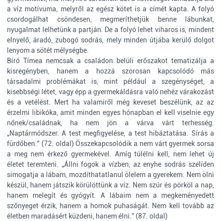
a víz motívuma, melyről az egész kötet is a címét kapta. A folyó
csordogálhat csöndesen, megmeríthetjük benne lábunkat,
nyugalmat lelhetünk a partján. De a folyó lehet viharos is, mindent
elnyelő, áradó, zubogó sodrás, mely minden útjába kerülő dolgot
lenyom a sötét mélységbe.
Bíró Tímea nemcsak a családon belüli erőszakot tematizálja a
kisregényben, hanem a hozzá szorosan kapcsolódó más
társadalmi problémákat is, mint például a szegénységet, a
kisebbségi létet, vagy épp a gyermekáldásra való nehéz várakozást
és a vetélést. Mert ha valamiről még keveset beszélünk, az az
érzelmi libikóka, amit minden egyes hónapban el kell viselnie egy
nőnek/családnak, ha nem jön a várva várt terhesség.
„Naptármódszer. A test megfigyelése, a test hibáztatása. Sírás a
fürdőben.” (72. oldal) Összekapcsolódik a nem várt gyermek sorsa
a meg nem érkező gyermekével. Amíg túlélni kell, nem lehet új
életet teremteni. „Állni fogok a vízben, az enyhe sodrás szelíden
simogatja a lábam, mozdíthatatlanul ölelem a gyerekem. Nem ölni
készül, hanem játszik körülöttünk a víz. Nem szúr és pörköl a nap,
hanem melegít és gyógyít. A lábaim nem a megkeményedett
szőnyeget érzik, hanem a homok puhaságát. Nem kell tovább az
életben maradásért küzdeni, hanem élni.” (87. oldal)