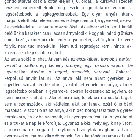
gondolataival csak a kötet elején (10. oldal), a kurzívval szedett
részben ismerkedhetünk meg. Ezek a gondolatok viszont a
legsötétebbek, a legkegyetlenebbek. Egy olyan anyát látunk
magunk előtt, aki félelemben és rettegésben tartja gyerekeit, szóval
és cselekedettel is bántalmazza őket. Az elborzadás, amit kivált
belőlünk a karakter, csak lassan árnyalódik. Hogy aki mindig ütésre
emeli kezét, akinek nem kellenek a gyermekei, azt folyton ütik, vére
folyik, nem tud menekülni. Nem tud segítséget kérni, nincs, aki
kivezesse a teljes sötétségből.
Az anya sokféle lehet. Anyám
kés az éjszakában, homok a parton,
vérfolt a padlón, egy kemény szőnyeg, egy rozsdás vagon…
De
ugyanakkor Anyám
a reggel, menedék, varázsló.
Sokarcú,
kétpólusú anyát látunk. Az anya, aki nem akart gyereket, aki
egyetlen szóval rendre utasít, akitől rettegnek. Az anya, akinek
legsötétebb óráiban a gyermekei éberen fekszenek az ágyban, és
nem mernek elaludni. Akinek nem segítenek sem a családtagok,
sem a szomszédok, aki védtelen, akit bántanak, ezért ő is bánt
másokat. Viszont ő az az anya, aki hideg borogatást tesz a gyerek
homlokára, ha az belázasodik, aki gyengéden fésüli a lányok haját
és arcukat a nap felé fordítja. Ugyanaz a kéz, mely egyik nap ütött,
a másik nap simogatott, folytonos bizonytalanságban tartva a
gyermekeket, ma melyikre ébrednek. Ezt a kettőséget támasztja alá