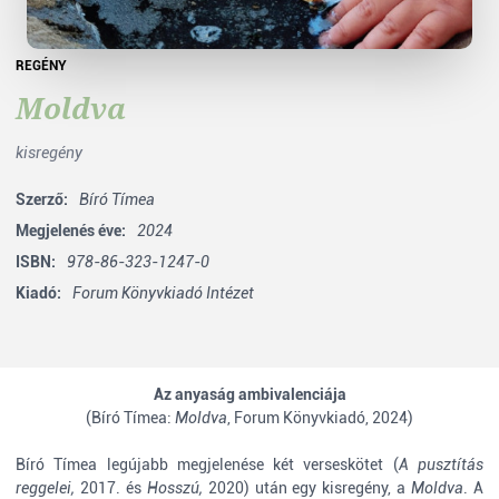
REGÉNY
Moldva
kisregény
Szerző:
Bíró Tímea
Megjelenés éve:
2024
ISBN:
978-86-323-1247-0
Kiadó:
Forum Könyvkiadó Intézet
Az anyaság ambivalenciája
(Bíró Tímea:
Moldva
, Forum Könyvkiadó, 2024)
Bíró Tímea legújabb megjelenése két verseskötet (
A pusztítás
reggelei,
2017. és
Hosszú,
2020) után egy kisregény, a
Moldva
. A