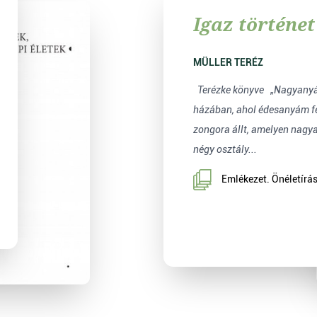
Igaz történet
MÜLLER TERÉZ
Terézke könyve „Nagyanyám (Müller Teréz)
házában, ahol édesanyám fe
zongora állt, amelyen nagy
négy osztály...
Emlékezet. Önéletírás,