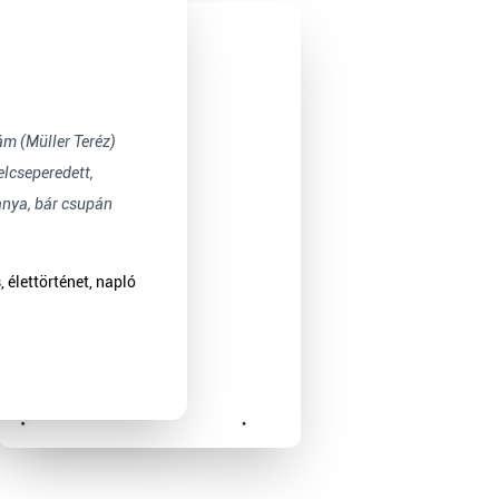
lcseperedett,
anya, bár csupán
 élettörténet, napló