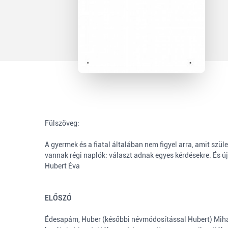
Fülszöveg:
A gyermek és a fiatal általában nem figyel arra, amit szül
vannak régi naplók: választ adnak egyes kérdésekre. És új
Hubert Éva
ELŐSZÓ
Édesapám, Huber (későbbi névmódosítással Hubert) Mihály