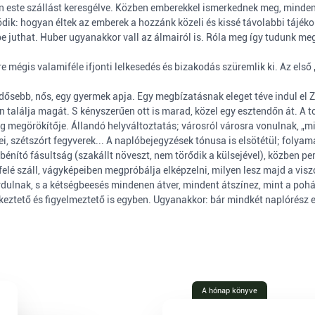
en este szállást keresgélve. Közben emberekkel ismerkednek meg, minden
ódik: hogyan éltek az emberek a hozzánk közeli és kissé távolabbi tájéko
be juthat. Huber ugyanakkor vall az álmairól is. Róla meg így tudunk me
e mégis valamiféle ifjonti lelkesedés és bizakodás szüremlik ki. Az első
dősebb, nős, egy gyermek apja. Egy megbízatásnak eleget téve indul el 
 találja magát. S kényszerűen ott is marad, közel egy esztendőn át. A t
ég megörökítője. Állandó helyváltoztatás; városról városra vonulnak, „m
mei, szétszórt fegyverek... A naplóbejegyzések tónusa is elsötétül; folya
bénító fásultság (szakállt növeszt, nem törődik a külsejével), közben pe
é száll, vágyképeiben megpróbálja elképzelni, milyen lesz majd a visz
rdulnak, s a kétségbeesés mindenen átver, mindent átszínez, mint a pohá
tető és figyelmeztető is egyben. Ugyanakkor: bár mindkét naplórész er
A hónap könyve