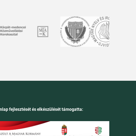
nlap fejlesztését és elkészülését támogatta: