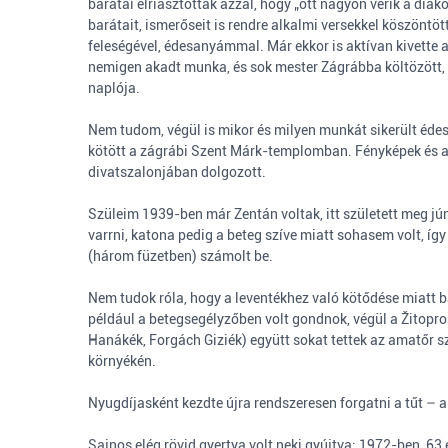
barátai elriasztották azzal, hogy „ott nagyon verik a diák
barátait, ismerőseit is rendre alkalmi versekkel köszöntö
feleségével, édesanyámmal. Már ekkor is aktívan kivette a
nemigen akadt munka, és sok mester Zágrábba költözött, é
naplója.
Nem tudom, végül is mikor és milyen munkát sikerült éd
kötött a zágrábi Szent Márk-templomban. Fényképek és a
divatszalonjában dolgozott.
Szüleim 1939-ben már Zentán voltak, itt született meg jú
varrni, katona pedig a beteg szíve miatt sohasem volt, í
(három füzetben) számolt be.
Nem tudok róla, hogy a leventékhez való kötődése miatt b
például a betegsegélyzőben volt gondnok, végül a Žitopr
Hanákék, Forgách Giziék) együtt sokat tettek az amatőr s
környékén.
Nyugdíjasként kezdte újra rendszeresen forgatni a tűt – a
Sajnos elég rövid gyertya volt neki gyújtva: 1972-ben, 6