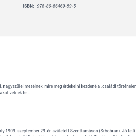
ISBN:
978-86-86469-59-5
ei, nagyszülei mesélnek, mire meg érdekelni kezdené a „családi történelem
akat vetnek fel…
 1909. szeptember 29-én született Szenttamáson (Srbobran). Jó fejű diá