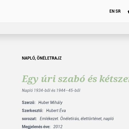
EN
SR
NAPLÓ
,
ÖNÉLETRAJZ
Egy úri szabó és kétsze
Napló 1934-ből és 1944–45-ből
Szerző:
Huber Mihály
Szerkesztő:
Hubert Éva
sorozat:
Emlékezet. Önéletírás, élettörténet, napló
Megjelenés éve:
2012