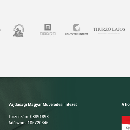
Vajdasági Magyar Művelődési Intézet
A ho
Törzsszám: 08891893
Adószám: 105720345