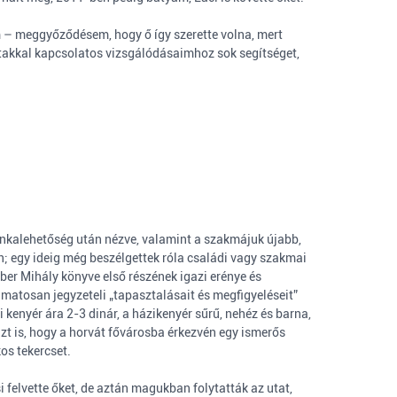
m – meggyőződésem, hogy ő így szerette volna, mert
rtakkal kapcsolatos vizsgálódásaimhoz sok segítséget,
nkalehetőség után nézve, valamint a szakmájuk újabb,
nn; egy ideig még beszélgettek róla családi vagy szakmai
er Mihály könyve első részének igazi erénye és
matosan jegyzeteli „tapasztalásait és megfigyeléseit”
 kenyér ára 2-3 dinár, a házikenyér sűrű, nehéz és barna,
azt is, hogy a horvát fővárosba érkezvén egy ismerős
os tekercset.
 felvette őket, de aztán magukban folytatták az utat,