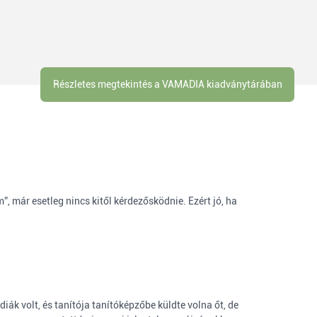
Részletes megtekintés a VAMADIA kiadványtárában
”, már esetleg nincs kitől kérdezősködnie. Ezért jó, ha
k volt, és tanítója tanítóképzőbe küldte volna őt, de