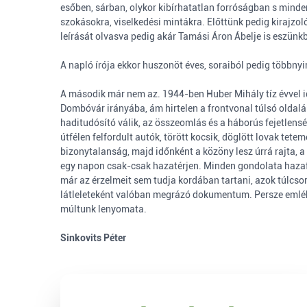
esőben, sárban, olykor kibírhatatlan forróságban s mind
szokásokra, viselkedési mintákra. Előttünk pedig kirajzol
leírását olvasva pedig akár Tamási Áron Ábelje is eszünk
A napló írója ekkor huszonöt éves, soraiból pedig többnyir
A második már nem az. 1944-ben Huber Mihály tíz évvel i
Dombóvár irányába, ám hirtelen a frontvonal túlsó oldalán
haditudósító válik, az összeomlás és a háborús fejetlens
útfélen felfordult autók, törött kocsik, döglött lovak tete
bizonytalanság, majd időnként a közöny lesz úrrá rajta, a 
egy napon csak-csak hazatérjen. Minden gondolata hazafel
már az érzelmeit sem tudja kordában tartani, azok túlcso
látleleteként valóban megrázó dokumentum. Persze emlékez
múltunk lenyomata.
Sinkovits Péter