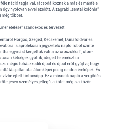
féle náció tagjaival, rácsodálkoznak a más és másféle
n úgy nyolcvan évvel ezelőtt. A zágrábi „sentai kolónia”
g még többet.
 „menetelése” szándékos és tervezett.
Zentáról Horgos, Szeged, Kecskemét, Dunaföldvár és
ovábbra is aprólékosan jegyzetelő naplóíróból szinte
intha egymást kergettük volna az oroszokkal”, úton-
matosan kétségek gyötrik, idegeit felemészti a
rsze mégis fohászkodik újból és újból erőt gyűjtve, hogy
ontlátás pillanata, álomképei pedig rendre rémképek. És
r vízbe ejtett tintacsöpp. Ez a második napló a vergődés
őteljesen személyes jellegű, a kötet mégis a közös