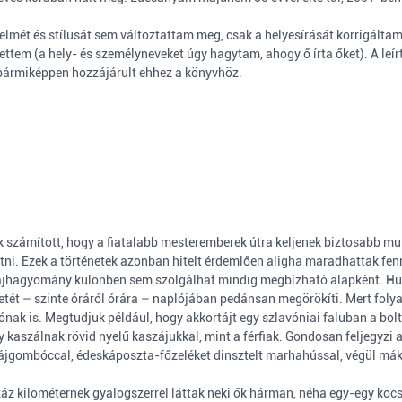
lmét és stílusát sem változtattam meg, csak a helyesírását korrigálta
ttem (a hely- és személyneveket úgy hagytam, ahogy ő írta őket). A leí
bármiképpen hozzájárult ehhez a könyvhöz.
 számított, hogy a fiatalabb mesteremberek útra keljenek biztosabb mu
 látni. Ezek a történetek azonban hitelt érdemlően aligha maradhattak fe
zájhagyomány különben sem szolgálhat mindig megbízható alapként. Hub
etét – szinte óráról órára – naplójában pedánsan megörökíti. Mert folya
ónak is. Megtudjuk például, hogy akkortájt egy szlavóniai faluban a bolti
 kaszálnak rövid nyelű kaszájukkal, mint a férfiak. Gondosan feljegyzi 
ájgombóccal, édeskáposzta-főzeléket dinsztelt marhahússal, végül mák
áz kilométernek gyalogszerrel láttak neki ők hárman, néha egy-egy kocsi