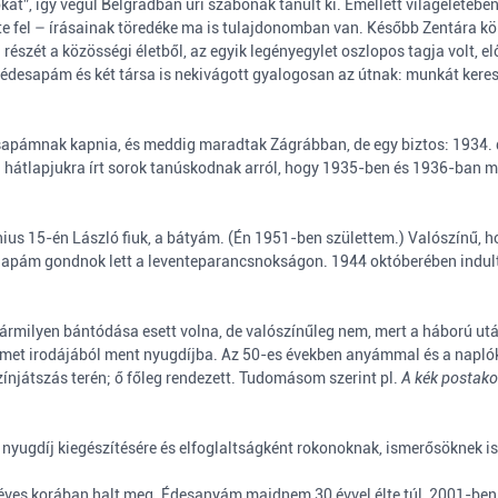
okat”, így végül Belgrádban úri szabónak tanult ki. Emellett világéletébe
tte fel – írásainak töredéke ma is tulajdonomban van. Később Zentára kö
 részét a közösségi életből, az egyik legényegylet oszlopos tagja volt, 
desapám és két társa is nekivágott gyalogosan az útnak: munkát keresni.
esapámnak kapnia, és meddig maradtak Zágrábban, de egy biztos: 1934
 hátlapjukra írt sorok tanúskodnak arról, hogy 1935-ben és 1936-ban 
nius 15-én László fiuk, a bátyám. (Én 1951-ben születtem.) Valószínű, 
gy apám gondnok lett a leventeparancsnokságon. 1944 októberében indult 
ármilyen bántódása esett volna, de valószínűleg nem, mert a háború utá
omet irodájából ment nyugdíjba. Az 50-es években anyámmal és a naplók
zínjátszás terén; ő főleg rendezett. Tudomásom szerint pl.
A kék postak
 nyugdíj kiegészítésére és elfoglaltságként rokonoknak, ismerősöknek is
3 éves korában halt meg. Édesanyám majdnem 30 évvel élte túl, 2001-ben 