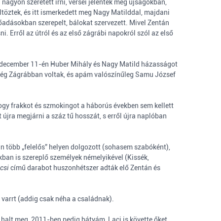
n nagyon szeretett írni, versei jelentek meg újságokban,
ltöztek, és itt ismerkedett meg Nagy Matilddal, majdani
előadásokban szerepelt, bálokat szervezett. Mivel Zentán
 Erről az útról és az első zágrábi napokról szól az első
. december 11-én Huber Mihály és Nagy Matild házasságot
még Zágrábban voltak, és apám valószínűleg Samu József
hogy frakkot és szmokingot a háborús években sem kellett
újra megjárni a száz tű hosszát, s erről újra naplóban
n több „felelős” helyen dolgozott (sohasem szabóként),
ban is szereplő személyek némelyikével (Kissék,
ocsi
című darabot huszonhétszer adták elő Zentán és
 varrt (addig csak néha a családnak).
halt meg, 2011-ben pedig bátyám, Laci is követte őket.