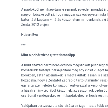
A naplókból nem hagytam ki semmit, egyetlen mondat érte
nagyon büszke volt rá, hogy magyar szakos egyetemista le
bátorítást kaptam – hálás köszönetem mindenkinek, aki 
Zenta, 2012 elején
Hubert Éva
***
Mint a pohár vízbe ejtett tintacsöpp...
A múlt század harmincas éveiben megszokott jelenségnek
korszerűbb fortélyait elsajátítani meg egy kicsit világot
körökben, aztán az emlékek is megfakultak lassan, s a s
hozadéka, hogy a Zentától Zágrábig tartó út minden részl
egyfajta szemléletes korrajzot nyújtva ezzel a késői olvas
a házak silány téglából készülnek, az asszonyok pedig úgy
családnál vendégeskedve mit kaptak ebédre: húslevest m
Valójában persze az utazás leírása az izgalmas, a több sz