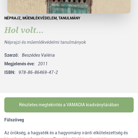
NÉPRAJZ
,
MŰEMLÉKVÉDELEM
,
TANULMÁNY
Hol volt...
Néprajzi és műemlékvédelmi tanulmányok
Szerző:
Beszédes Valéria
Megjelenés éve:
2011
ISBN:
978-86-86469-47-2
Részletes megtekintés a VAMADIA kiadványtárában
Fülszöveg
Az örökség, a hagyaték és a hagyomány iránti elkötelezettség és