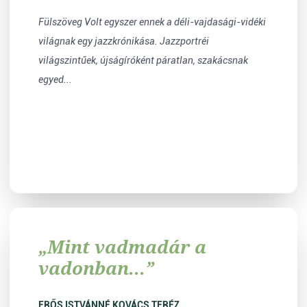
Fülszöveg Volt egyszer ennek a déli-vajdasági-vidéki
világnak egy jazzkrónikása. Jazzportréi
világszintűek, újságíróként páratlan, szakácsnak
egyed...
„Mint vadmadár a
vadonban...”
ERŐS ISTVÁNNÉ KOVÁCS TERÉZ