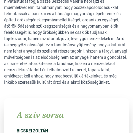
hivatástudat fogja össze Beszédes Valéria néprajzi és
műemlékvédelmi tanulmányait, hogy összekapcsolódásukkal
felmutassák a bácskai és a bánsági magyarság népéletének és
épített örökségének egymásmellettiségét, organikus egységét,
átöröklődésének szükségszerűségét és a hagyományban élők
felelősségét is, hogy örökségükben ne csak ők tudjanak
tájékozódni, hanem az utánuk jövő, tévelygő nemzedékek is. Arról
is meggyőzi olvasóját ez a tanulmánygyűjtemény, hogy a kultúrát
nem lehet anyagi és szellemi részre tagolni, hiszen a tárgyi, anyagi
műveltségben is az elsőbbség nem az anyagé, hanem a gondolaté,
az ismeretek átörökítéséé, a tanulásé, hiszen a nemzedékről
nemzedékre átadott és felhalmozott ismeret, tapasztalat,
emlékezet kell ahhoz, hogy megbecsüljük értékeinket, és még
inkább szeressük kultúrát őrző és alakító közösségünket.
A szív sorsa
BICSKEI ZOLTÁN