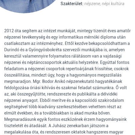
Szakterület:
népzene, népi kultúra
2012 óta segítem az intézet munkáját, mintegy tizenöt éves amatőr
népzenei tevékenység és egy informatikus mérnöki diploma után
csatlakoztam az intézményhez. Ettől kezdve bekapcsolódhattam a
Durindó és a Gyöngyösbokréta szervezői munkájába is, amelyen
keresztül valamennyire folyamatos rálátásom van a vajdasági
népzenei és néptánccsoportok aktuális helyzetére. Egyúttal fontos
feladatom a népzenei csoportok repertoárjának frissítése, csokrok
összeállítása, mindezt úgy, hogy a hagyományos megszólalás
megmaradjon. Mgr. Bodor Anikó népzenekutató hagyatékának
feldolgozása óriási kihívás és szakmai feladat számunkra. Ő volt
az, aki összegyűjtötte, rendszerezte és publikálta a délvidéki
népzenei anyagot. Ebből merítve és a kapcsolódó szakirodalom
segítségével több kiadvány szerkesztésében vehettem részt az
elmúlt években, és a továbbiakban is akad munka bőven.
Megmaradásunk egyik fontos eszközének érzem hagyományaink
tiszteletét és átadását. A Juhász zenekarban játszom a
megalakulása óta, és rendszeresen oktatok hangszeres magyar