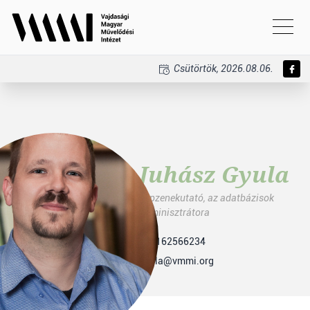
Csütörtök, 2026.08.06.
Juhász Gyula
népzenekutató, az adatbázisok
adminisztrátora
+38162566234
gyula@vmmi.org