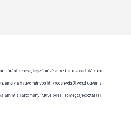
ton Lóránt zenész, képzőművész. Az író-olvasó találkozó
ben, amely a hagyományos lányregényekről veszi ugyan a
 valamint a Tartományi Művelődési, Tömegtájékoztatási