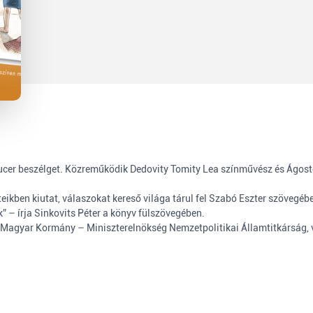
oducer beszélget. Közreműködik Dedovity Tomity Lea színművész és Ágos
ikben kiutat, válaszokat kereső világa tárul fel Szabó Eszter szövegé
” – írja Sinkovits Péter a könyv fülszövegében.
, Magyar Kormány – Miniszterelnökség Nemzetpolitikai Államtitkárság,