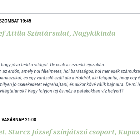
, SZOMBAT 19:45
ef Attila Színtársulat, Nagykikinda
, hogy jóvá tedd a világot. De csak az ezredik éjszakán.
on az erdőn, amely hol félelmetes, hol barátságos, hol menedék számukra
naszukat, és egy varázsló száll alá a Holdról, aki felajánlja, hogy egy é
milyen jó cselekedetet végrehajtani, és akkor kővé válik hajnalra. De mi 
világtalanok? Vagy folyjon tej és méz a patakokban víz helyett?
., VASÁRNAP 21:00
t, Sturcz József színjátszó csoport, Kupu