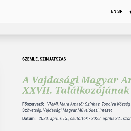
EN
SR
SZEMLE
,
SZÍNJÁTSZÁS
A Vajdasági Magyar A
XXVII. Találkozójána
Főszervező:
VMMI,
Mara Amatőr Színház,
Topolya Község
Szövetség,
Vajdasági Magyar Művelődési Intézet
Dátum:
2023. április 13., csütörtök - 2023. április 22., sz