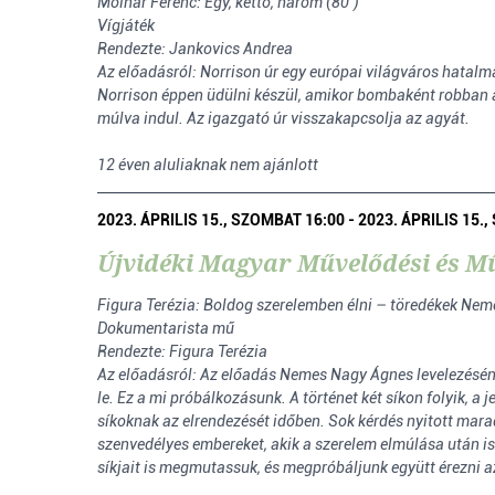
Molnár Ferenc: Egy, kettő, három (80’)
Vígjáték
Rendezte: Jankovics Andrea
Az előadásról: Norrison úr egy európai világváros hatalm
Norrison éppen üdülni készül, amikor bombaként robban a h
múlva indul. Az igazgató úr visszakapcsolja az agyát.
12 éven aluliaknak nem ajánlott
2023. ÁPRILIS 15., SZOMBAT 16:00 - 2023. ÁPRILIS 15.
Újvidéki Magyar Művelődési és Mű
Figura Terézia: Boldog szerelemben élni – töredékek Nem
Dokumentarista mű
Rendezte: Figura Terézia
Az előadásról: Az előadás Nemes Nagy Ágnes levelezésén,
le. Ez a mi próbálkozásunk. A történet két síkon folyik, 
síkoknak az elrendezését időben. Sok kérdés nyitott mar
szenvedélyes embereket, akik a szerelem elmúlása után is
síkjait is megmutassuk, és megpróbáljunk együtt érezni 