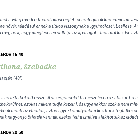
hol a világ minden tájáról odasereglett neurológusok konferencián veszn
ate nővér, ráadásul ennek a titkos viszonynak a „gyümölcse”, Leslie is. A
kéri meg arra, hogy ideiglenesen vállalja az apaságot… Innentől kezdve 
SZERDA 16:40
tthona, Szabadka
lapján (40’)
s novelláiból állt össze. A vezérgondolat természetesen az abszurd, a 
kbe kerülhet, azokat miként tudja kezelni, és ugyanakkor ezek a nem mi
éknak indult az előadás, aztán egyre komolyabban kezdtünk foglalkozn
k nagyon jó ötleteik vannak, ezeket felhasználva alakítottuk az előad
SZERDA 20:50