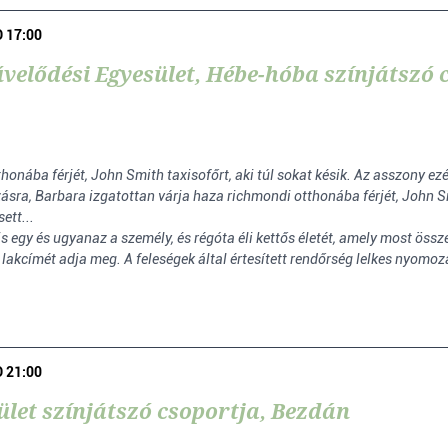
D 17:00
elődési Egyesület, Hébe-hóba színjátszó 
nába férjét, John Smith taxisofőrt, aki túl sokat késik. Az asszony ezér
zásra, Barbara izgatottan várja haza richmondi otthonába férjét, John Smi
ett...
 egy és ugyanaz a személy, és régóta éli kettős életét, amely most össz
 lakcímét adja meg. A feleségek által értesített rendőrség lelkes nyom
D 21:00
ület színjátszó csoportja, Bezdán