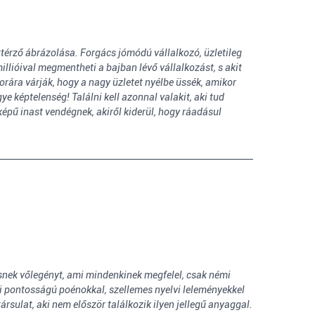
ttérző ábrázolása. Forgács jómódú vállalkozó, üzletileg
llióival megmentheti a bajban lévő vállalkozást, s akit
rára várják, hogy a nagy üzletet nyélbe üssék, amikor
e képtelenség! Találni kell azonnal valakit, aki tud
képű inast vendégnek, akiről kiderül, hogy ráadásul
nek vőlegényt, ami mindenkinek megfelel, csak némi
i pontosságú poénokkal, szellemes nyelvi leleményekkel
ársulat, aki nem először találkozik ilyen jellegű anyaggal.