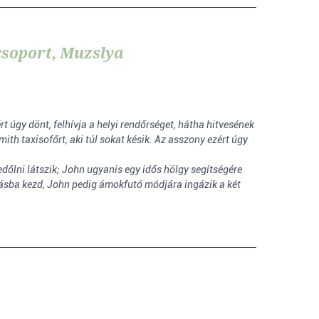
csoport, Muzslya
t úgy dönt, felhívja a helyi rendőrséget, hátha hitvesének
th taxisofőrt, aki túl sokat késik. Az asszony ezért úgy
edőlni látszik; John ugyanis egy idős hölgy segítségére
ozásba kezd, John pedig ámokfutó módjára ingázik a két