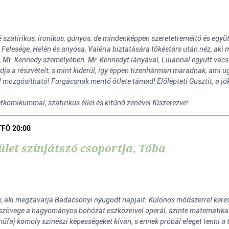
é szatirikus, ironikus, gúnyos, de mindenképpen szeretetreméltó és együ
elesége, Helén és anyósa, Valéria biztatására tőkéstárs után néz, aki mi
 Mr. Kennedy személyében. Mr. Kennedyt lányával, Liliannal együtt vacso
ja a részvételt, s mint kiderül, így éppen tizenhárman maradnak, ami ugy
l mozgósítható! Forgácsnak mentő ötlete támad! Előlépteti Gusztit, a jó
komikummal, szatirikus éllel és kitűnő zenével fűszerezve!
TFŐ 20:00
let színjátszó csoportja, Tóba
, aki megzavarja Badacsonyi nyugodt napjait. Különös módszerrel keres
ós szövege a hagyományos bohózat eszközeivel operál, szinte matematika
űfaj komoly színészi képességeket kíván, s ennek próbál eleget tenni a t