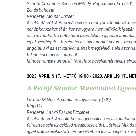
Szántó Armand – Szécsén Mihály: Paprikáscsirke (120’)
Zenés bohózat
Rendezte: Molnár József
Az előadásról: A Paprikáscsirke a magyar vállalkozó kiss
nehéz korszakot él át, konzervgyára nem működik igazán. F
meg is találnak a befektetni szándékozó gazdag amerikai,
egyik vendégük – történetesen, aki angolul is tud – lemond
angolul, aki az est színvonalának megfelelő, s aki azonna
tökéletesen beszél angolul…
Mindez remek humorral, fordulatos cselekménnyel, helyzet
2023. ÁPRILIS 17., HÉTFŐ 19:00 - 2023. ÁPRILIS 17., HÉ
A Petőfi Sándor Művelődési Egyesü
Lőrincz Miklós: Amerikai menyasszony (60’)
Vígjáték
Rendezte: Lackó Farkas Erzsébet
Az előadásról: Amerikából megérkezik a kedves unokahúg
félreértés esik az esküvő megkötése előtt. Lőrincz Mikl
igyekszik szórakoztatni és nevettetni a közönséget. Ez a m