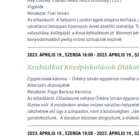
Ray Cooney: Család nélkül nincs orvosság (120’)
Vígjáték
Rendezte: Foki István
Az előadásról: A helyszín London egyik elegáns kórháza, a
váratlanul betoppan tizennyolc évvel azelőtti szeretője, T
választása, kollégáját, a kissé kétbalkezes dr. Bonneyt 
bonyodalmakból pedig vicces szituációk lesznek.
2023. ÁPRILIS 19., SZERDA 16:00 - 2023. ÁPRILIS 19., 
Szabadkai Középiskolások Diáko
Egypercesek kánona – Örkény István egyperces novellái a
Alternatív drámajáték
Rendezte: Papp Bartusz Karolina
Az előadásról: Előadásunk néhány Örkény István egyperce
fűzése volt. A mindenkori ember milyen váratlan helyzete
idézhetnek elő úgy a színpadon, mint a közönségben. Ját
gondolkoztunk… A darabon közösen dolgoztunk, a diákokna
2023. ÁPRILIS 19., SZERDA 19:00 - 2023. ÁPRILIS 19., 