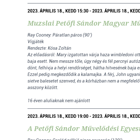
2023. ÁPRILIS 18., KEDD 15:30 - 2023. ÁPRILIS 18., KED
Muzslai Petőfi Sándor Magyar Műv
Ray Cooney: Páratlan páros (90’)
Vígjáték
Rendezte: Kósa Zoltán
Az előadásról: Mary izgatottan várja haza wimbledoni ottho
baja esett. Nem messze tőle, úgy négy és fél percnyi autó
dönt, felhívja a helyi rendőrséget, hátha hitvesének baja es
Ezzel pedig megkezdődik a kalamajka. A férj, John ugyanis
sietve balesetet szenved, és a kórházban nem a megfelelő
asszony között.
16 éven aluliaknak nem ajánlott
2023. ÁPRILIS 18., KEDD 19:00 - 2023. ÁPRILIS 18., KED
A Petőfi Sándor Művelődési Egyes