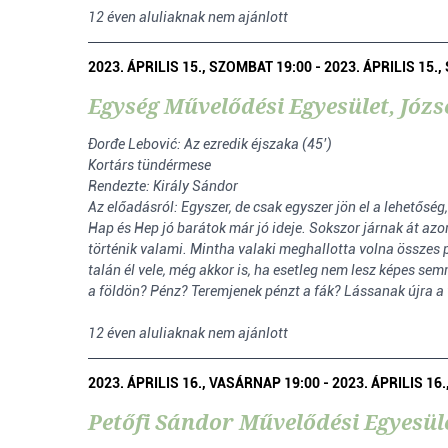
12 éven aluliaknak nem ajánlott
2023. ÁPRILIS 15., SZOMBAT 19:00 - 2023. ÁPRILIS 15.
Egység Művelődési Egyesület, Józs
Đorđe Lebović: Az ezredik éjszaka (45’)
Kortárs tündérmese
Rendezte: Király Sándor
Az előadásról: Egyszer, de csak egyszer jön el a lehetőség
Hap és Hep jó barátok már jó ideje. Sokszor járnak át az
történik valami. Mintha valaki meghallotta volna összes pa
talán él vele, még akkor is, ha esetleg nem lesz képes sem
a földön? Pénz? Teremjenek pénzt a fák? Lássanak újra a 
12 éven aluliaknak nem ajánlott
2023. ÁPRILIS 16., VASÁRNAP 19:00 - 2023. ÁPRILIS 16
Petőfi Sándor Művelődési Egyesüle