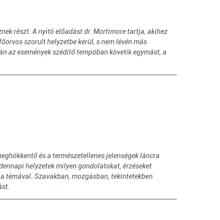
ek részt. A nyitó előadást dr. Mortimore tartja, akihez
 főorvos szorult helyzetbe kerül, s nem lévén más
aztán az események szédítő tempóban követik egymást, a
meghökkentő és a természetellenes jelenségek láncra
ndennapi helyzetek milyen gondolatokat, érzéseket
i a témával. Szavakban, mozgásban, tekintetekben
ást.