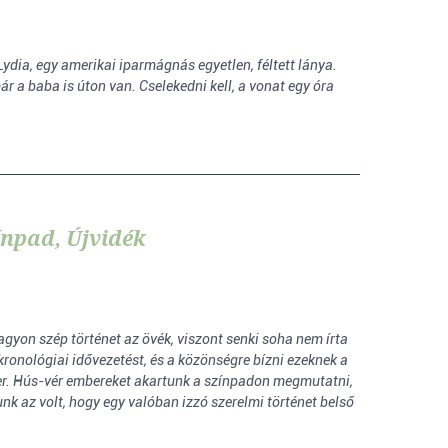
dia, egy amerikai iparmágnás egyetlen, féltett lánya.
r a baba is úton van. Cselekedni kell, a vonat egy óra
ínpad, Újvidék
yon szép történet az övék, viszont senki soha nem írta
kronológiai idővezetést, és a közönségre bízni ezeknek a
ber. Hús-vér embereket akartunk a színpadon megmutatni,
k az volt, hogy egy valóban izzó szerelmi történet belső