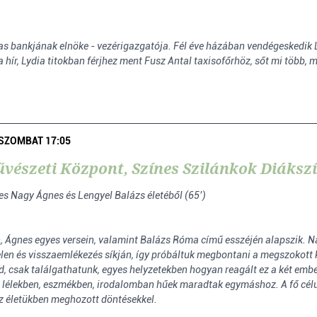
as bankjának elnöke - vezérigazgatója. Fél éve házában vendégeskedik Ly
ír, Lydia titokban férjhez ment Fusz Antal taxisofőrhöz, sőt mi több, má
, SZOMBAT 17:05
vészeti Központ, Színes Szilánkok Diáksz
es Nagy Ágnes és Lengyel Balázs életéből (65’)
 Ágnes egyes versein, valamint Balázs Róma című esszéjén alapszik. Nag
a jelen és visszaemlékezés síkján, így próbáltuk megbontani a megszokott 
ad, csak találgathatunk, egyes helyzetekben hogyan reagált ez a két em
 lélekben, eszmékben, irodalomban hűek maradtak egymáshoz. A fő célun
az életükben meghozott döntésekkel.