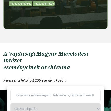
közösségnevelés
népzeneoktatás
A Vajdasági Magyar Művelődési
Intézet
eseményeinek archívuma
Keressen a feltöltött 206 esemény között