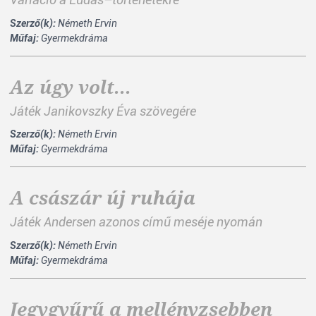
Variáció a Ludas–történetekre
Szerző(k):
Németh Ervin
Műfaj:
Gyermekdráma
Az úgy volt...
Játék Janikovszky Éva szövegére
Szerző(k):
Németh Ervin
Műfaj:
Gyermekdráma
A császár új ruhája
Játék Andersen azonos című meséje nyomán
Szerző(k):
Németh Ervin
Műfaj:
Gyermekdráma
Jegygyűrű a mellényzsebben