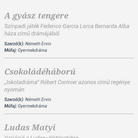
A gyász tengere
Színpadi játék Federico García Lorca Bernarda Alba
háza című drámájából
Szerző(k):
Németh Ervin
Műfaj:
Gyermekdráma
Csokoládéháború
„Iskoladráma” Róbert Cormier azonos című regénye
nyomán
Szerző(k):
Németh Ervin
Műfaj:
Gyermekdráma
Ludas Matyi