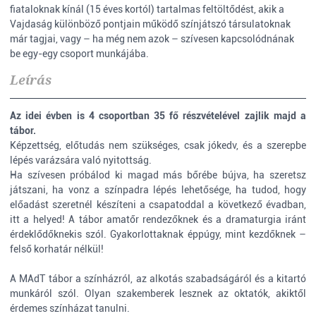
fiataloknak kínál (15 éves kortól) tartalmas feltöltődést, akik a
Vajdaság különböző pontjain működő színjátszó társulatoknak
már tagjai, vagy – ha még nem azok – szívesen kapcsolódnának
be egy-egy csoport munkájába.
Leírás
Az idei évben is 4 csoportban 35 fő részvételével zajlik majd a
tábor.
Képzettség, előtudás nem szükséges, csak jókedv, és a szerepbe
lépés varázsára való nyitottság.
Ha szívesen próbálod ki magad más bőrébe bújva, ha szeretsz
játszani, ha vonz a színpadra lépés lehetősége, ha tudod, hogy
előadást szeretnél készíteni a csapatoddal a következő évadban,
itt a helyed! A tábor amatőr rendezőknek és a dramaturgia iránt
érdeklődőknek
is szól. Gyakorlottaknak éppúgy, mint kezdőknek –
felső korhatár nélkül!
A MAdT tábor a színházról, az alkotás szabadságáról és a kitartó
munkáról szól. Olyan szakemberek lesznek az oktatók, akiktől
érdemes színházat tanulni.