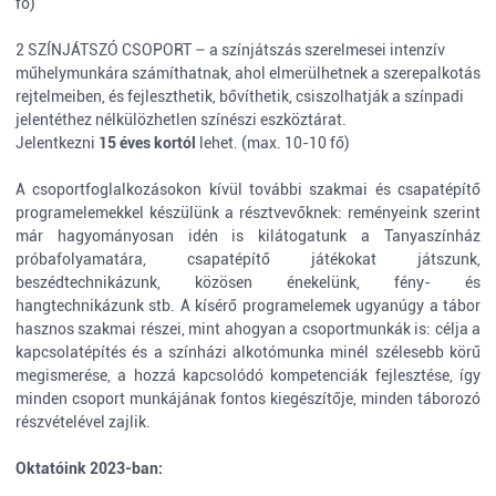
fő)
2 SZÍNJÁTSZÓ CSOPORT – a színjátszás szerelmesei intenzív
műhelymunkára számíthatnak, ahol elmerülhetnek a szerepalkotás
rejtelmeiben, és fejleszthetik, bővíthetik, csiszolhatják a színpadi
jelentéthez nélkülözhetlen színészi eszköztárat.
Jelentkezni
15 éves kortól
lehet. (max. 10-10 fő)
A csoportfoglalkozásokon kívül további szakmai és csapatépítő
programelemekkel készülünk a résztvevőknek: reményeink szerint
már hagyományosan idén is kilátogatunk a Tanyaszínház
próbafolyamatára, csapatépítő játékokat játszunk,
beszédtechnikázunk, közösen énekelünk, fény- és
hangtechnikázunk stb. A kísérő programelemek ugyanúgy a tábor
hasznos szakmai részei, mint ahogyan a csoportmunkák is: célja a
kapcsolatépítés és a színházi alkotómunka minél szélesebb körű
megismerése, a hozzá kapcsolódó kompetenciák fejlesztése, így
minden csoport munkájának fontos kiegészítője, minden táborozó
részvételével zajlik.
Oktatóink 2023-ban: