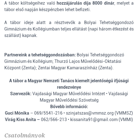
A tábor költségeihez való
hozzájárulás díja 8000 dinár
, melyet a
tábor első napján készpénzben lehet befizeti.
A tábor ideje alatt a résztvevők a Bolyai Tehetséggondozó
Gimnázium és Kollégiumban teljes ellátást (napi három étkezést és
szállást) kapnak.
Partnereink a tehetséggondozásban:
Bolyai Tehetséggondozó
Gimnázium és Kollégium; Thurzó Lajos Művelődési-Oktatási
Központ (Zenta); Zentai Magyar Kamaraszínház (Zenta).
A tábor a Magyar Nemzeti Tanács kiemelt jelentőségű ifjúsági
rendezvénye
Szervezők:
Vajdasági Magyar Művelődési Intézet • Vajdasági
Magyar Művelődési Szövetség
Bővebb információ:
Guci Mónika
– 069/5541-216 •
szinjatszas@vmmsz.org
(VMMSZ)
Virág Kiss Anita –
062/566-213 •
kissanita91@gmail.com
(VMMI)
Csatolmányok