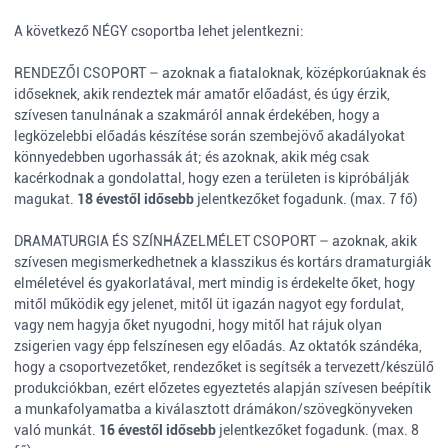
A következő NÉGY csoportba lehet jelentkezni:
RENDEZŐI CSOPORT – azoknak a fiataloknak, középkorúaknak és
időseknek, akik rendeztek már amatőr előadást, és úgy érzik,
szívesen tanulnának a szakmáról annak érdekében, hogy a
legközelebbi előadás készítése során szembejövő akadályokat
könnyedebben ugorhassák át; és azoknak, akik még csak
kacérkodnak a gondolattal, hogy ezen a területen is kipróbálják
magukat.
18 évestől idősebb
jelentkezőket fogadunk. (max. 7 fő)
DRAMATURGIA ÉS SZÍNHÁZELMÉLET CSOPORT – azoknak, akik
szívesen megismerkedhetnek a klasszikus és kortárs dramaturgiák
elméletével és gyakorlatával, mert mindig is érdekelte őket, hogy
mitől működik egy jelenet, mitől üt igazán nagyot egy fordulat,
vagy nem hagyja őket nyugodni, hogy mitől hat rájuk olyan
zsigerien vagy épp felszínesen egy előadás. Az oktatók szándéka,
hogy a csoportvezetőket, rendezőket is segítsék a tervezett/készülő
produkciókban, ezért előzetes egyeztetés alapján szívesen beépítik
a munkafolyamatba a kiválasztott drámákon/szövegkönyveken
való munkát.
16 évestől idősebb
jelentkezőket fogadunk. (max. 8