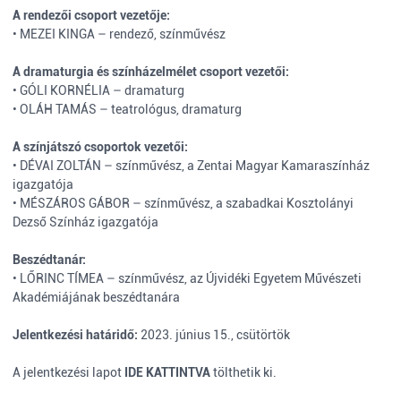
A rendezői csoport vezetője:
• MEZEI KINGA – rendező, színművész
A dramaturgia és színházelmélet csoport vezetői:
• GÓLI KORNÉLIA – dramaturg
• OLÁH TAMÁS – teatrológus, dramaturg
A színjátszó csoportok vezetői:
• DÉVAI ZOLTÁN – színművész, a Zentai Magyar Kamaraszínház
igazgatója
• MÉSZÁROS GÁBOR – színművész, a szabadkai Kosztolányi
Dezső Színház igazgatója
Beszédtanár:
• LŐRINC TÍMEA – színművész, az Újvidéki Egyetem Művészeti
Akadémiájának beszédtanára
Jelentkezési határidő:
2023. június 15., csütörtök
A jelentkezési lapot
IDE KATTINTVA
tölthetik ki.