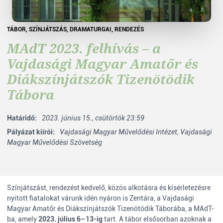
TÁBOR
,
SZÍNJÁTSZÁS
,
DRAMATURGAI
,
RENDEZÉS
MAdT 2023. felhívás – a
Vajdasági Magyar Amatőr és
Diákszínjátszók Tizenötödik
Tábora
Határidő:
2023. június 15., csütörtök 23:59
Pályázat kiírói:
Vajdasági Magyar Művelődési Intézet,
Vajdasági
Magyar Művelődési Szövetség
Színjátszást, rendezést kedvelő, közös alkotásra és kísérletezésre
nyitott fiatalokat várunk idén nyáron is Zentára, a Vajdasági
Magyar Amatőr és Diákszínjátszók Tizenötödik Táborába, a MAdT-
ba, amely
2023. július 6–13-ig
tart. A tábor elsősorban azoknak a