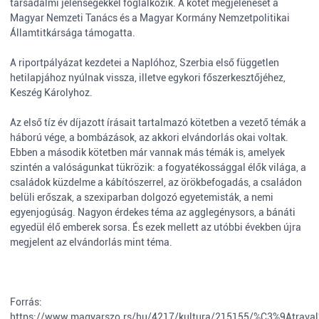
társadalmi jelenségekkel foglalkozik. A kötet megjelenését a
Magyar Nemzeti Tanács és a Magyar Kormány Nemzetpolitikai
Államtitkársága támogatta.
A riportpályázat kezdetei a Naplóhoz, Szerbia első független
hetilapjához nyúlnak vissza, illetve egykori főszerkesztőjéhez,
Keszég Károlyhoz.
Az első tíz év díjazott írásait tartalmazó kötetben a vezető témák a
háború vége, a bombázások, az akkori elvándorlás okai voltak.
Ebben a második kötetben már vannak más témák is, amelyek
szintén a valóságunkat tükrözik: a fogyatékossággal élők világa, a
családok küzdelme a kábítószerrel, az örökbefogadás, a családon
belüli erőszak, a szexiparban dolgozó egyetemisták, a nemi
egyenjogúság. Nagyon érdekes téma az agglegénysors, a bánáti
egyedül élő emberek sorsa. És ezek mellett az utóbbi években újra
megjelent az elvándorlás mint téma.
Forrás:
https://www.magyarszo.rs/hu/4217/kultura/215155/%C3%9Atrav