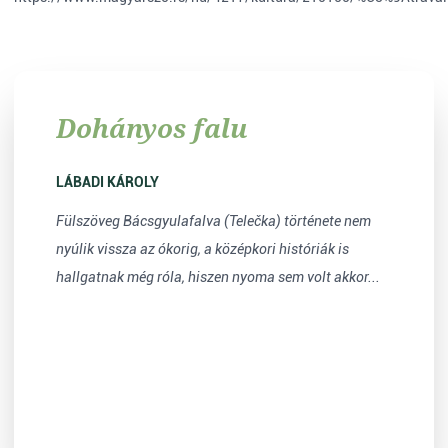
Dohányos falu
LÁBADI KÁROLY
Fülszöveg Bácsgyulafalva (Telečka) története nem
nyúlik vissza az ókorig, a középkori históriák is
hallgatnak még róla, hiszen nyoma sem volt akkor...