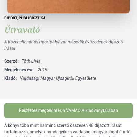
RIPORT
,
PUBLICISZTIKA
Útravaló
A Közegellenállás riportpályázat második évtizedének díjazott
írásai
Szerző:
Tóth Lívia
Megjelenés éve:
2019
Kiadó:
Vajdasági Magyar Újságírók Egyesülete
Részletes megtekintés a VAMADIA kiadványtárában
A könyv több mint harminc szerző összesen 48 díjazott írását
tartalmazza, amelyek mindegyike a vajdasági magyarságot érintő