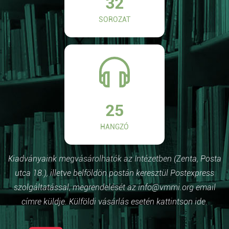
32
SOROZAT
25
HANGZÓ
Kiadványaink megvásárolhatók az Intézetben (Zenta, Posta
utca 18.), illetve belföldön postán keresztül Postexpress
szolgáltatással, megrendelését az info@vmmi.org email
címre küldje. Külföldi vásárlás esetén kattintson ide.