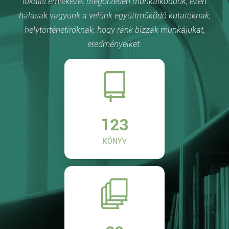
lokális emlékezet megőrzésén munkálkodunk, ezért
hálásak vagyunk a velünk együttműködő kutatóknak,
helytörténetíróknak, hogy ránk bízzák munkájukat,
eredményeiket.
123
KÖNYV