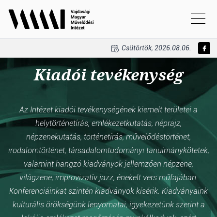
Csütörtök, 2026.08.06.
Kiadói tevékenység
Az Intézet kiadói tevékenységének kiemelt területei a
helytörténetírás, emlékezetkutatás, néprajz,
népzenekutatás, történetírás, művelődéstörténet,
irodalomtörténet, társadalomtudományi tanulmánykötetek,
valamint hangzó kiadványok jellemzően népzene,
világzene, improvizatív jazz, énekelt vers műfajában.
Konferenciáinkat szintén kiadványok kísérik. Kiadványaink
kulturális örökségünk lenyomatai, igyekezetünk szerint a