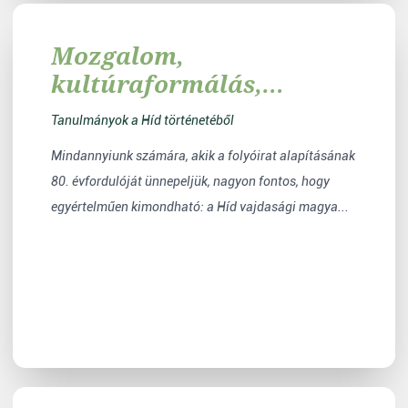
Mozgalom,
kultúraformálás,
irodalmi gondolkodás
Tanulmányok a Híd történetéből
Mindannyiunk számára, akik a folyóirat alapításának
80. évfordulóját ünnepeljük, nagyon fontos, hogy
egyértelműen kimondható: a Híd vajdasági magya...