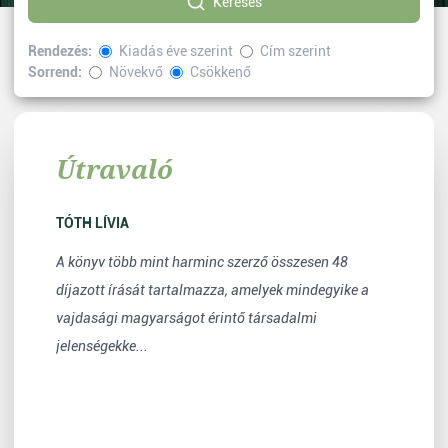
Keresés
Rendezés:
Kiadás éve szerint
Cím szerint
Sorrend:
Növekvő
Csökkenő
Kiválasztott címke:
Publicisztika
Vissza
Útravaló
TÓTH LÍVIA
A könyv több mint harminc szerző összesen 48
díjazott írását tartalmazza, amelyek mindegyike a
vajdasági magyarságot érintő társadalmi
jelenségekke...