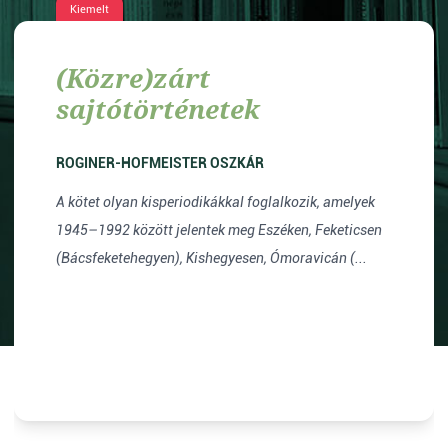
Kiemelt
(Közre)zárt
sajtótörténetek
ROGINER-HOFMEISTER OSZKÁR
A kötet olyan kisperiodikákkal foglalkozik, amelyek
1945–1992 között jelentek meg Eszéken, Feketicsen
(Bácsfeketehegyen), Kishegyesen, Ómoravicán (...