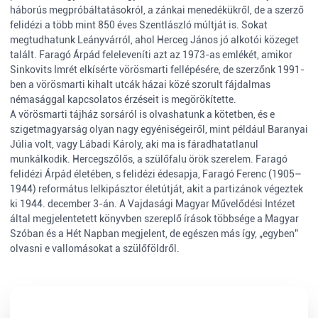
háborús megpróbáltatásokról, a zánkai menedékükről, de a szerző
felidézi a több mint 850 éves Szentlászló múltját is. Sokat
megtudhatunk Leányvárról, ahol Herceg János jó alkotói közeget
talált. Faragó Árpád feleleveníti azt az 1973-as emlékét, amikor
Sinkovits Imrét elkísérte vörösmarti fellépésére, de szerzőnk 1991-
ben a vörösmarti kihalt utcák házai közé szorult fájdalmas
némasággal kapcsolatos érzéseit is megörökítette.
A vörösmarti tájház sorsáról is olvashatunk a kötetben, és e
szigetmagyarság olyan nagy egyéniségeiről, mint például Baranyai
Júlia volt, vagy Lábadi Károly, aki ma is fáradhatatlanul
munkálkodik. Hercegszőlős, a szülőfalu örök szerelem. Faragó
felidézi Árpád életében, s felidézi édesapja, Faragó Ferenc (1905–
1944) református lelkipásztor életútját, akit a partizánok végeztek
ki 1944. december 3-án. A Vajdasági Magyar Művelődési Intézet
által megjelentetett könyvben szereplő írások többsége a Magyar
Szóban és a Hét Napban megjelent, de egészen más így, „egyben”
olvasni e vallomásokat a szülőföldről.