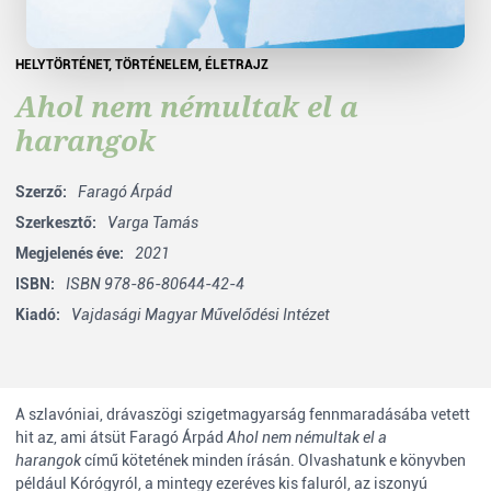
HELYTÖRTÉNET
,
TÖRTÉNELEM
,
ÉLETRAJZ
Ahol nem némultak el a
harangok
Szerző:
Faragó Árpád
Szerkesztő:
Varga Tamás
Megjelenés éve:
2021
ISBN:
ISBN 978-86-80644-42-4
Kiadó:
Vajdasági Magyar Művelődési Intézet
A szlavóniai, drávaszögi szigetmagyarság fennmaradásába vetett
hit az, ami átsüt Faragó Árpád
Ahol nem némultak el a
harangok
című kötetének minden írásán. Olvashatunk e könyvben
például Kórógyról, a mintegy ezeréves kis faluról, az iszonyú