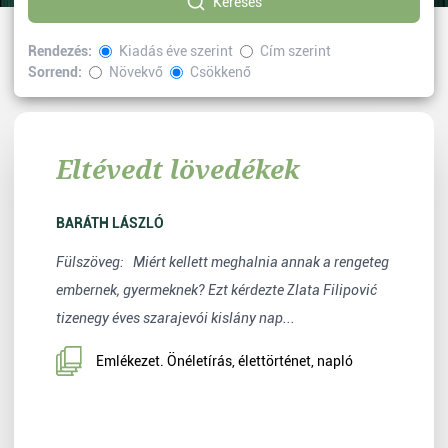
Keresés
Rendezés:
Kiadás éve szerint
Cím szerint
Sorrend:
Növekvő
Csökkenő
Kiválasztott címke:
Történelem
Vissza
Eltévedt lövedékek
BARÁTH LÁSZLÓ
Fülszöveg: Miért kellett meghalnia annak a rengeteg
embernek, gyermeknek? Ezt kérdezte Zlata Filipović
tizenegy éves szarajevói kislány nap...
Emlékezet. Önéletírás, élettörténet, napló