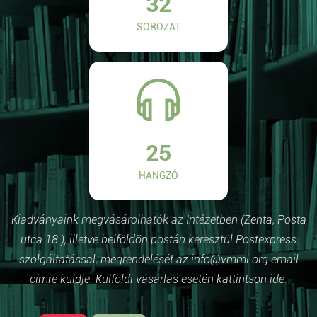
32
SOROZAT
25
HANGZÓ
Kiadványaink megvásárolhatók az Intézetben (Zenta, Posta
utca 18.), illetve belföldön postán keresztül Postexpress
szolgáltatással, megrendelését az info@vmmi.org email
címre küldje. Külföldi vásárlás esetén kattintson ide.