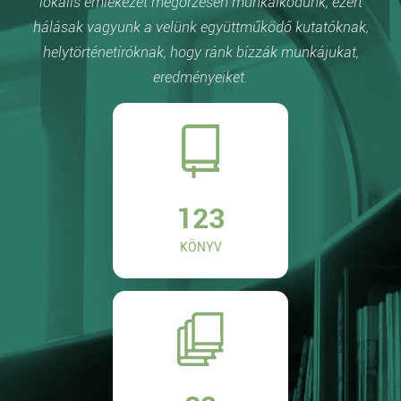
lokális emlékezet megőrzésén munkálkodunk, ezért
hálásak vagyunk a velünk együttműködő kutatóknak,
helytörténetíróknak, hogy ránk bízzák munkájukat,
eredményeiket.
123
KÖNYV