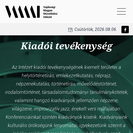
Csütörtök, 2026.08.06.
Kiadói tevékenység
Az Intézet kiadói tevékenységének kiemelt területei a
helytörténetírás, emlékezetkutatás, néprajz,
népzenekutatás, történetírás, művelődéstörténet,
irodalomtörténet, társadalomtudományi tanulmánykötetek,
valamint hangzó kiadványok jellemzően népzene,
világzene, improvizatív jazz, énekelt vers műfajában.
Konferenciáinkat szintén kiadványok kísérik. Kiadványaink
kulturális örökségünk lenyomatai, igyekezetünk szerint a