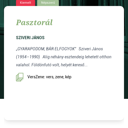
Kiemelt
Népszerű
Pasztorál
SZIVERI JÁNOS
„GYARAPODOM, BÁR ELFOGYOK” Sziveri János
(1954–1990) Alig néhány esztendeig lehetett otthon
valahol. Földönfutó volt, helyét kereső...
VersZene: vers, zene, kép