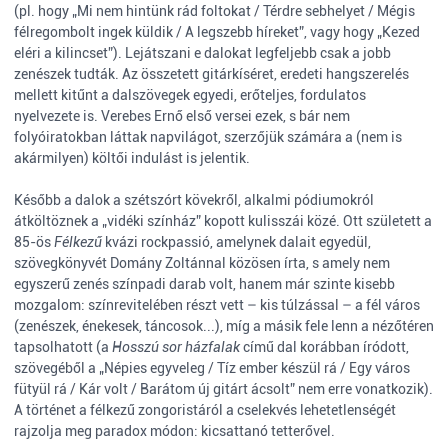
(pl. hogy „Mi nem hintünk rád foltokat / Térdre sebhelyet / Mégis
félregombolt ingek küldik / A legszebb híreket”, vagy hogy „Kezed
eléri a kilincset”). Lejátszani e dalokat legfeljebb csak a jobb
zenészek tudták. Az összetett gitárkíséret, eredeti hangszerelés
mellett kitűnt a dalszövegek egyedi, erőteljes, fordulatos
nyelvezete is. Verebes Ernő első versei ezek, s bár nem
folyóiratokban láttak napvilágot, szerzőjük számára a (nem is
akármilyen) költői indulást is jelentik.
Később a dalok a szétszórt kövekről, alkalmi pódiumokról
átköltöznek a „vidéki színház” kopott kulisszái közé. Ott született a
85-ös
Félkezű
kvázi rockpassió, amelynek dalait egyedül,
szövegkönyvét Domány Zoltánnal közösen írta, s amely nem
egyszerű zenés színpadi darab volt, hanem már szinte kisebb
mozgalom: színrevitelében részt vett – kis túlzással – a fél város
(zenészek, énekesek, táncosok...), míg a másik fele lenn a nézőtéren
tapsolhatott (a
Hosszú sor házfalak
című dal korábban íródott,
szövegéből a „Népies egyveleg / Tíz ember készül rá / Egy város
fütyül rá / Kár volt / Barátom új gitárt ácsolt” nem erre vonatkozik).
A történet a félkezű zongoristáról a cselekvés lehetetlenségét
rajzolja meg paradox módon: kicsattanó tetterővel.