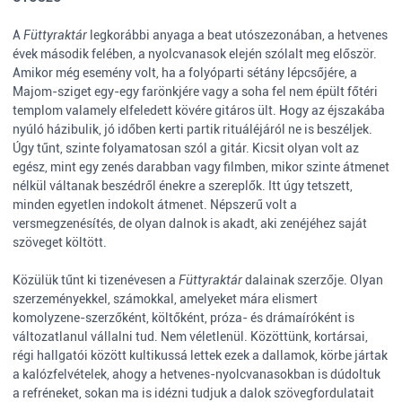
A
Füttyraktár
legkorábbi anyaga a beat utószezonában, a hetvenes
évek második felében, a nyolcvanasok elején szólalt meg először.
Amikor még esemény volt, ha a folyóparti sétány lépcsőjére, a
Majom-sziget egy-egy farönkjére vagy a soha fel nem épült főtéri
templom valamely elfeledett kövére gitáros ült. Hogy az éjszakába
nyúló házibulik, jó időben kerti partik rituáléjáról ne is beszéljek.
Úgy tűnt, szinte folyamatosan szól a gitár. Kicsit olyan volt az
egész, mint egy zenés darabban vagy filmben, mikor szinte átmenet
nélkül váltanak beszédről énekre a szereplők. Itt úgy tetszett,
minden egyetlen indokolt átmenet. Népszerű volt a
versmegzenésítés, de olyan dalnok is akadt, aki zenéjéhez saját
szöveget költött.
Közülük tűnt ki tizenévesen a
Füttyraktár
dalainak szerzője. Olyan
szerzeményekkel, számokkal, amelyeket mára elismert
komolyzene-szerzőként, költőként, próza- és drámaíróként is
változatlanul vállalni tud. Nem véletlenül. Közöttünk, kortársai,
régi hallgatói között kultikussá lettek ezek a dallamok, körbe jártak
a kalózfelvételek, ahogy a hetvenes-nyolcvanasokban is dúdoltuk
a refréneket, sokan ma is idézni tudjuk a dalok szövegfordulatait