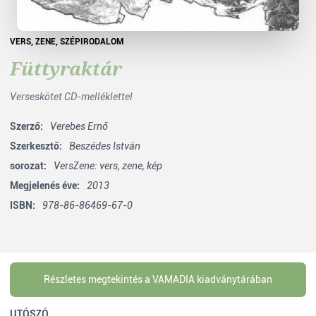
VERS
,
ZENE
,
SZÉPIRODALOM
Füttyraktár
Verseskötet CD-melléklettel
Szerző:
Verebes Ernő
Szerkesztő:
Beszédes István
sorozat:
VersZene: vers, zene, kép
Megjelenés éve:
2013
ISBN:
978-86-86469-67-0
Részletes megtekintés a VAMADIA kiadványtárában
UTÓSZÓ