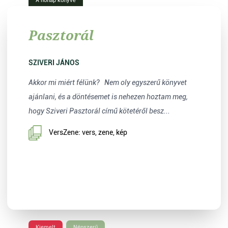
A hónap könyve
Pasztorál
SZIVERI JÁNOS
Akkor mi miért félünk? Nem oly egyszerű könyvet
ajánlani, és a döntésemet is nehezen hoztam meg,
hogy Sziveri Pasztorál című kötetéről besz...
VersZene: vers, zene, kép
Kiemelt
Népszerű