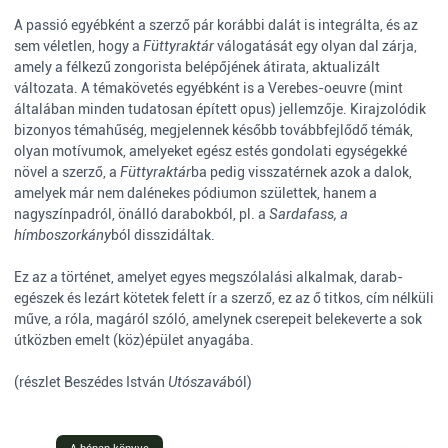
A passió egyébként a szerző pár korábbi dalát is integrálta, és az
sem véletlen, hogy a
Füttyraktár
válogatását egy olyan dal zárja,
amely a félkezű zongorista belépőjének átirata, aktualizált
változata. A témakövetés egyébként is a Verebes-oeuvre (mint
általában minden tudatosan épített opus) jellemzője. Kirajzolódik
bizonyos témahűség, megjelennek később továbbfejlődő témák,
olyan motívumok, amelyeket egész estés gondolati egységekké
növel a szerző, a
Füttyraktár
ba pedig visszatérnek azok a dalok,
amelyek már nem dalénekes pódiumon születtek, hanem a
nagyszínpadról, önálló darabokból, pl. a
Sardafass, a
hímboszorkány
ból disszidáltak.
Ez az a történet, amelyet egyes megszólalási alkalmak, darab-
egészek és lezárt kötetek felett ír a szerző, ez az ő titkos, cím nélküli
műve, a róla, magáról szóló, amelynek cserepeit belekeverte a sok
útközben emelt (köz)épület anyagába.
(részlet Beszédes István
Utószavá
ból)