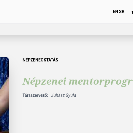
EN
SR
NÉPZENEOKTATÁS
Népzenei mentorprog
Társszervező:
Juhász Gyula