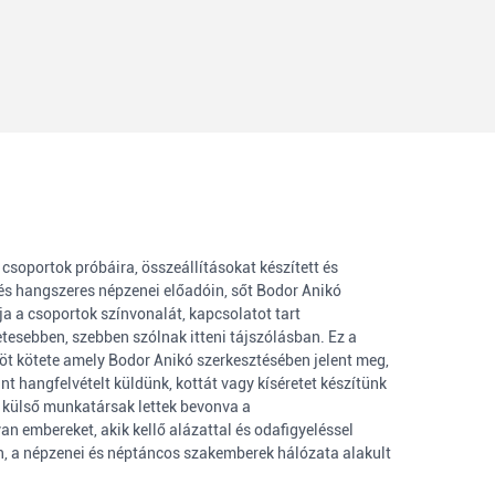
csoportok próbáira, összeállításokat készített és
 és hangszeres népzenei előadóin, sőt Bodor Anikó
a a csoportok színvonalát, kapcsolatot tart
etesebben, szebben szólnak itteni tájszólásban. Ez a
t kötete amely Bodor Anikó szerkesztésében jelent meg,
 hangfelvételt küldünk, kottát vagy kíséretet készítünk
külső munkatársak lettek bevonva a
 embereket, akik kellő alázattal és odafigyeléssel
en, a népzenei és néptáncos szakemberek hálózata alakult