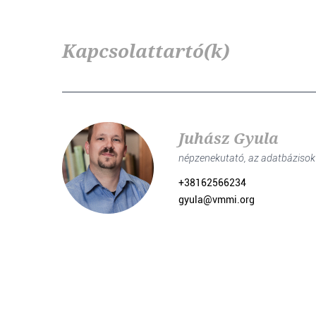
Kapcsolattartó(k)
Juhász Gyula
népzenekutató, az adatbázisok
+38162566234
gyula@vmmi.org