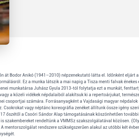
 át Bodor Anikó (1941–2010) népzenekutató látta el. Időnként eljárt a 
ormálásról. Ez a munka látszik a mai napig a Tisza menti falvak énekes
ei munkatársa Juhász Gyula 2013-tól folytatja ezt a munkát, fenttartj
agy a közeli vidékek népdalaiból alakítsuk ki a repertoárjukat, termész
nei csoportjai számára. Forrásanyagként a Vajdasági magyar népdalok ö
sokrokat vagy néptánc koreográfia zenéket állítunk össze igény szerint
017 őszétől a Csoóri Sándor Alap támogatásának köszönhetően további 
s szakembereket rendeltünk a VMMSz szakszolgálatával közösen. (Olyan
) A mentorszolgálat rendszere szükségszerűen alakul az utóbbi két évb
nységét.