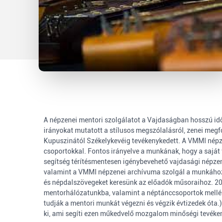
A népzenei mentori szolgálatot a Vajdaságban hosszú időn
irányokat mutatott a stílusos megszólalásról, zenei megf
Kupuszinától Székelykevéig tevékenykedett. A VMMI népzen
csoportokkal. Fontos irányelve a munkának, hogy a saját v
segítség térítésmentesen igénybevehető vajdasági népze
valamint a VMMI népzenei archívuma szolgál a munkához. C
és népdalszövegeket keresünk az előadók műsoraihoz. 2
mentorhálózatunkba, valamint a néptánccsoportok mellé i
tudják a mentori munkát végezni és végzik évtizedek óta.
ki, ami segíti ezen műkedvelő mozgalom minőségi tevéke