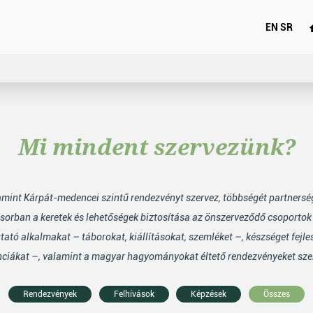
EN
SR
Mi mindent szervezünk?
lamint Kárpát-medencei szintű rendezvényt szervez, többségét partners
sorban a keretek és lehetőségek biztosítása az önszerveződő csoporto
tó alkalmakat – táborokat, kiállításokat, szemléket –, készséget fejle
nciákat –, valamint a magyar hagyományokat éltető rendezvényeket sze
Rendezvények
Felhívások
Képzések
Összes