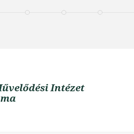
űvelődési Intézet
uma