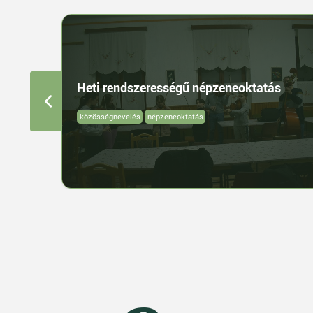
Heti rendszerességű népzeneoktatás
közösségnevelés
népzeneoktatás