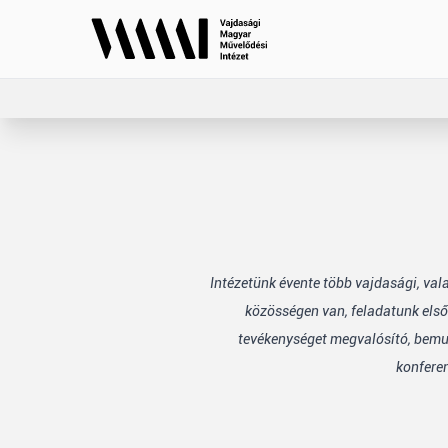
Intézetünk évente több vajdasági, va
közösségen van, feladatunk első
tevékenységet megvalósító, bemuta
konfere