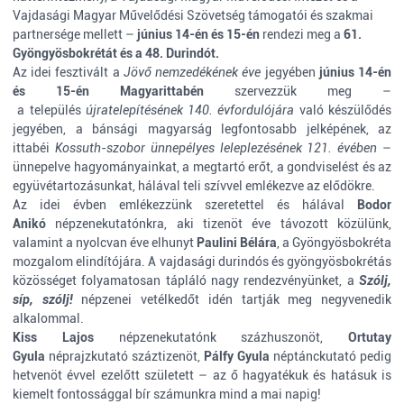
Vajdasági Magyar Művelődési Szövetség támogatói és szakmai
partnersége mellett –
június 14-én és 15-én
rendezi meg a
61
.
Gyöngyösbokrétát és a 48. Durindót.
Az idei fesztivált a
Jövő nemzedékének
éve
jegyében
június 14-én
és 15-én Magyarittabén
szervezzük meg –
a település
újratelepítésének 140. évfordulójára
való készülődés
jegyében, a bánsági magyarság legfontosabb jelképének, az
ittabéi
Kossuth-szobor
ünnepélyes leleplezésének 121. évében
–
ünnepelve hagyományainkat, a megtartó erőt, a gondviselést és az
együvétartozásunkat, hálával teli szívvel emlékezve az elődökre.
Az idei évben emlékezzünk szeretettel és hálával
Bodor
Anikó
népzenekutatónkra, aki tizenöt éve távozott közülünk,
valamint a nyolcvan éve elhunyt
Paulini Bélára
, a Gyöngyösbokréta
mozgalom elindítójára. A vajdasági durindós és gyöngyösbokrétás
közösséget folyamatosan tápláló nagy rendezvényünket, a
Szólj,
síp, szólj!
népzenei vetélkedőt idén tartják meg negyvenedik
alkalommal.
Kiss Lajos
népzenekutatónk százhuszonöt,
Ortutay
Gyula
néprajzkutató száztizenöt,
Pálfy Gyula
néptánckutató pedig
hetvenöt évvel ezelőtt született – az ő hagyatékuk és hatásuk is
kiemelt fontossággal bír számunkra mind a mai napig!