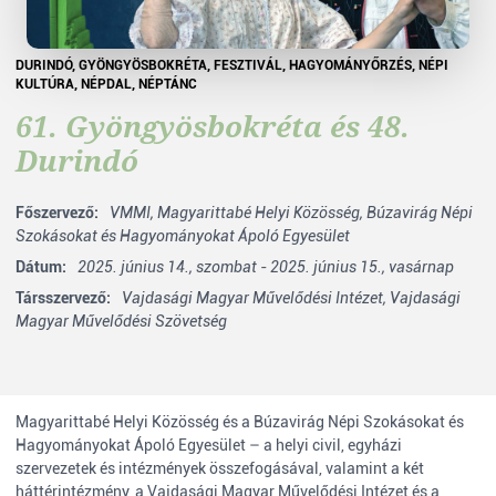
DURINDÓ
,
GYÖNGYÖSBOKRÉTA
,
FESZTIVÁL
,
HAGYOMÁNYŐRZÉS
,
NÉPI
KULTÚRA
,
NÉPDAL
,
NÉPTÁNC
61. Gyöngyösbokréta és 48.
Durindó
Főszervező:
VMMI,
Magyarittabé Helyi Közösség,
Búzavirág Népi
Szokásokat és Hagyományokat Ápoló Egyesület
Dátum:
2025. június 14., szombat - 2025. június 15., vasárnap
Társszervező:
Vajdasági Magyar Művelődési Intézet,
Vajdasági
Magyar Művelődési Szövetség
Magyarittabé Helyi Közösség és a Búzavirág Népi Szokásokat és
Hagyományokat Ápoló Egyesület – a helyi civil, egyházi
szervezetek és intézmények összefogásával, valamint a két
háttérintézmény, a Vajdasági Magyar Művelődési Intézet és a