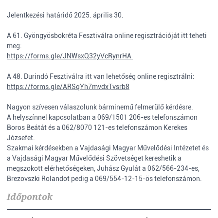
Jelentkezési határidő 2025. április 30.
A 61. Gyöngyösbokréta Fesztiválra online regisztrációját itt teheti
meg:
https://forms.gle/JNWsxQ32yVcRynrHA
A 48. Durindó Fesztiválra itt van lehetőség online regisztrálni:
https://forms.gle/ARSqYh7mvdxTvsrb8
Nagyon szívesen válaszolunk bárminemű felmerülő kérdésre.
A helyszínnel kapcsolatban a 069/1501 206-es telefonszámon
Boros Beátát és a 062/8070 121-es telefonszámon Kerekes
Józsefet.
Szakmai kérdésekben a Vajdasági Magyar Művelődési Intézetet és
a Vajdasági Magyar Művelődési Szövetséget kereshetik a
megszokott elérhetőségeken, Juhász Gyulát a 062/566-234-es,
Brezovszki Rolandot pedig a 069/554-12-15-ös telefonszámon.
Időpontok