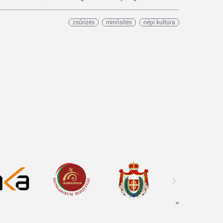
zsűrizés
minősítés
népi kultúra