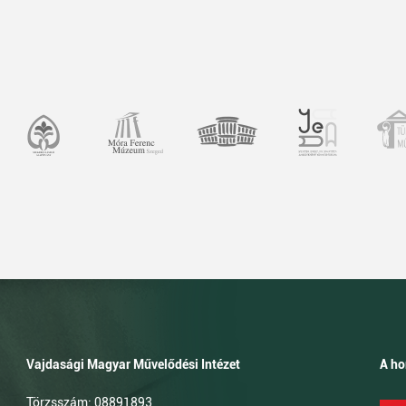
Vajdasági Magyar Művelődési Intézet
A ho
Törzsszám: 08891893