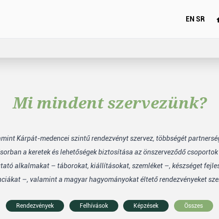
EN
SR
Mi mindent szervezünk?
lamint Kárpát-medencei szintű rendezvényt szervez, többségét partners
sorban a keretek és lehetőségek biztosítása az önszerveződő csoporto
tó alkalmakat – táborokat, kiállításokat, szemléket –, készséget fejle
nciákat –, valamint a magyar hagyományokat éltető rendezvényeket sze
Rendezvények
Felhívások
Képzések
Összes