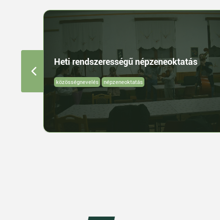
Heti rendszerességű népzeneoktatás
közösségnevelés
népzeneoktatás