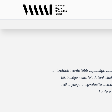
Intézetünk évente több vajdasági, va
közösségen van, feladatunk első
tevékenységet megvalósító, bemuta
konfere