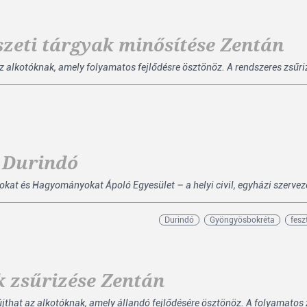
zeti tárgyak minősítése Zentán
z alkotóknak, amely folyamatos fejlődésre ösztönöz. A rendszeres zsűr
. Durindó
kat és Hagyományokat Ápoló Egyesület – a helyi civil, egyházi szerveze
Durindó
Gyöngyösbokréta
fesz
k zsűrizése Zentán
that az alkotóknak, amely állandó fejlődésére ösztönöz. A folyamatos zs