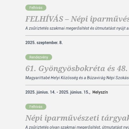
Felhívás
FELHÍVÁS – Népi iparművés
A zsűriztetés szakmai megerősítést és útmutatást nyújt a
2025. szeptember. 8.
Rendezvény
61. Gyöngyösbokréta és 48
Magyarittabé Helyi Közösség és a Búzavirág Népi Szokáso
2025. június. 14. - 2025. június. 15.,
Helyszín
Felhívás
Népi iparművészeti tárgya
A zsűriztetés olyan szakmai megerősítést, útmutatást nyúj