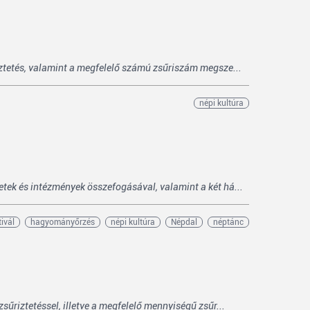
iztetés, valamint a megfelelő számú zsűriszám megsze...
népi kultúra
tek és intézmények összefogásával, valamint a két há...
tivál
hagyományőrzés
népi kultúra
Népdal
néptánc
űriztetéssel, illetve a megfelelő mennyiségű zsűr...