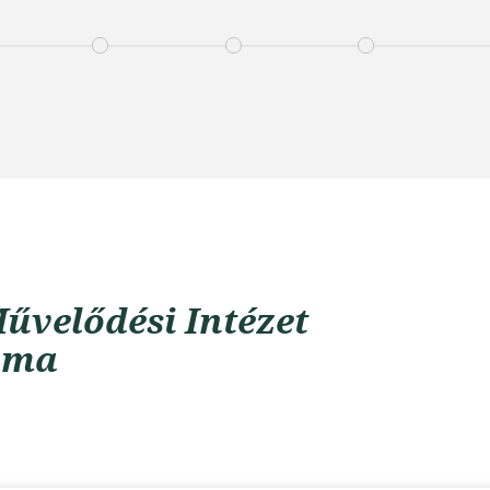
űvelődési Intézet
uma