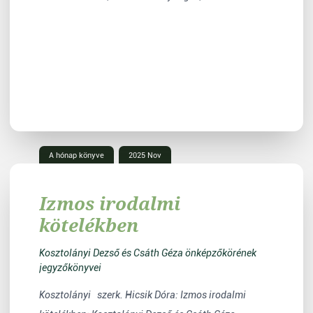
A hónap könyve
2025 Nov
Izmos irodalmi
kötelékben
Kosztolányi Dezső és Csáth Géza önképzőkörének
jegyzőkönyvei
Kosztolányi szerk. Hicsik Dóra: Izmos irodalmi