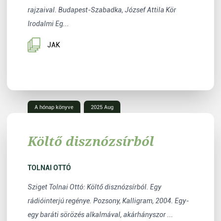
rajzaival. Budapest-Szabadka, József Attila Kör
Irodalmi Eg...
JAK
A hónap könyve
2025 Aug
Költő disznózsírból
TOLNAI OTTÓ
Sziget Tolnai Ottó: Költő disznózsírból. Egy
rádióinterjú regénye. Pozsony, Kalligram, 2004. Egy-
egy baráti sörözés alkalmával, akárhányszor ...