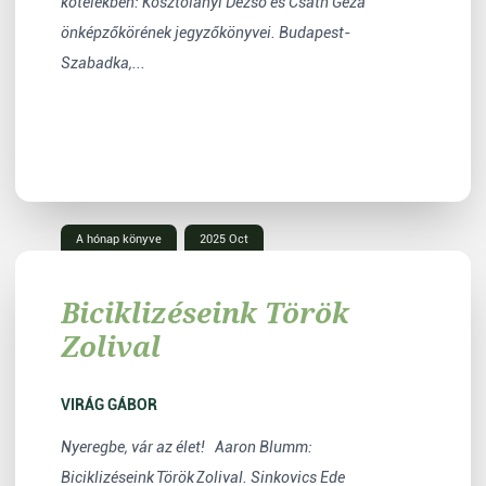
kötelékben: Kosztolányi Dezső és Csáth Géza
önképzőkörének jegyzőkönyvei. Budapest-
Szabadka,...
A hónap könyve
2025 Oct
Biciklizéseink Török
Zolival
VIRÁG GÁBOR
Nyeregbe, vár az élet! Aaron Blumm:
Biciklizéseink Török Zolival. Sinkovics Ede