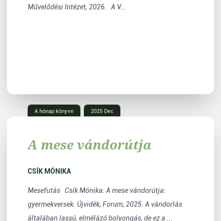
Művelődési Intézet, 2026. A V...
A hónap könyve
2025 Dec
A mese vándorútja
CSÍK MÓNIKA
Mesefutás Csík Mónika: A mese vándorútja:
gyermekversek. Újvidék, Forum, 2025. A vándorlás
általában lassú, elmélázó bolyongás, de ez a ...