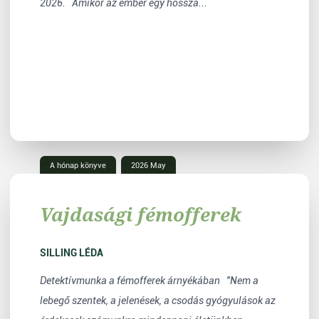
2026. Amikor az ember egy hossza...
A hónap könyve
2026 May
Vajdasági fémofferek
SILLING LÉDA
Detektívmunka a fémofferek árnyékában "Nem a
lebegő szentek, a jelenések, a csodás gyógyulások az