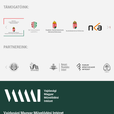
TÁMOGATÓINK:
PARTNEREINK:
Vajdasági Magyar Művelődési Intézet