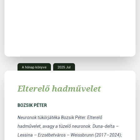
A hónap könyve
2025 Jul
Elterelő hadművelet
BOZSIK PÉTER
Neuronok tükörjátéka Bozsik Péter: Elterelő
hadművelet, avagy a tüzelő neuronok. Duna-delta –
Lessina – Erzsébetváros – Weissbrunn (2017–2024);