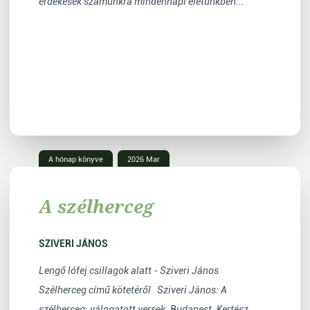
érdekesek számunkra mindennapi életünkben...
A hónap könyve
2026 Mar
A szélherceg
SZIVERI JÁNOS
Lengő lófej csillagok alatt - Sziveri János
Szélherceg című kötetéről Sziveri János: A
szélherceg: válogatott versek. Budapest. Kertész