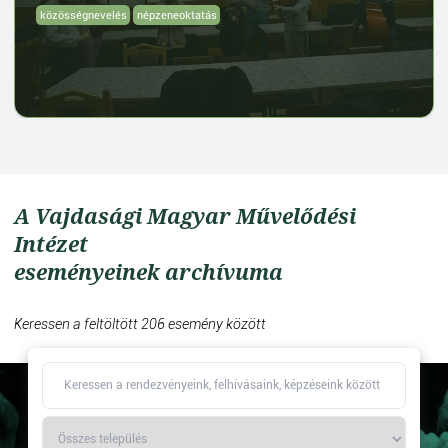
közösségnevelés
népzeneoktatás
A Vajdasági Magyar Művelődési
Intézet
eseményeinek archívuma
Keressen a feltöltött 206 esemény között