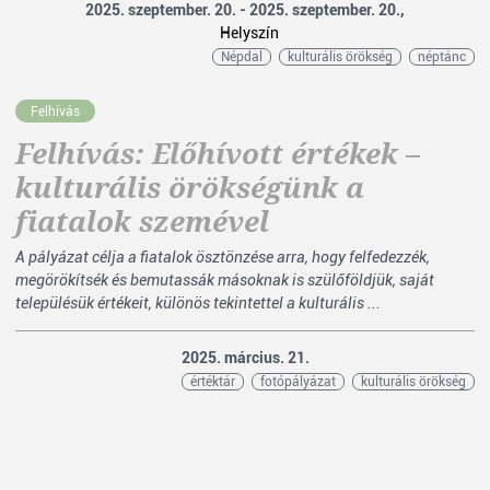
2025. szeptember. 20. - 2025. szeptember. 20.,
Helyszín
Népdal
kulturális örökség
néptánc
Felhívás
Felhívás: Előhívott értékek –
kulturális örökségünk a
fiatalok szemével
A pályázat célja a fiatalok ösztönzése arra, hogy felfedezzék,
megörökítsék és bemutassák másoknak is szülőföldjük, saját
településük értékeit, különös tekintettel a kulturális ...
2025. március. 21.
értéktár
fotópályázat
kulturális örökség