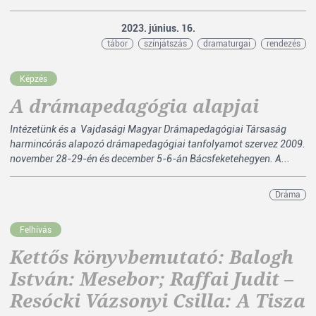
2023. június. 16.
tábor
színjátszás
dramaturgai
rendezés
Képzés
A drámapedagógia alapjai
Intézetünk és a Vajdasági Magyar Drámapedagógiai Társaság
harmincórás alapozó drámapedagógiai tanfolyamot szervez 2009.
november 28-29-én és december 5-6-án Bácsfeketehegyen. A...
Dráma
Felhívás
Kettős könyvbemutató: Balogh
István: Mesebor; Raffai Judit –
Resócki Vázsonyi Csilla: A Tisza