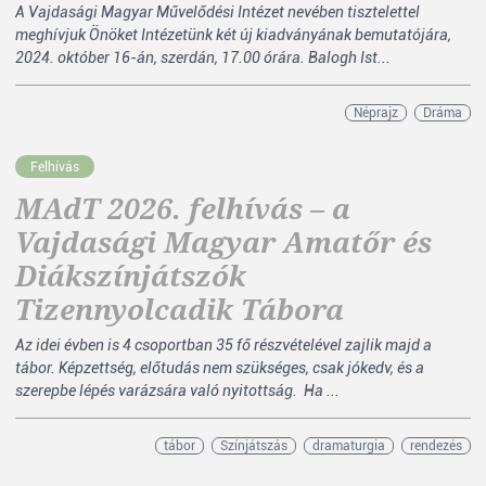
A Vajdasági Magyar Művelődési Intézet nevében tisztelettel
meghívjuk Önöket Intézetünk két új kiadványának bemutatójára,
2024. október 16-án, szerdán, 17.00 órára. Balogh Ist...
Néprajz
Dráma
Felhívás
MAdT 2026. felhívás – a
Vajdasági Magyar Amatőr és
Diákszínjátszók
Tizennyolcadik Tábora
Az idei évben is 4 csoportban 35 fő részvételével zajlik majd a
tábor. Képzettség, előtudás nem szükséges, csak jókedv, és a
szerepbe lépés varázsára való nyitottság. Ha ...
tábor
Színjátszás
dramaturgia
rendezés