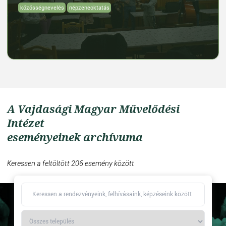
közösségnevelés
népzeneoktatás
A Vajdasági Magyar Művelődési
Intézet
eseményeinek archívuma
Keressen a feltöltött 206 esemény között