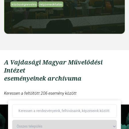
közösségnevelés
népzeneoktatás
A Vajdasági Magyar Művelődési
Intézet
eseményeinek archívuma
Keressen a feltöltött 206 esemény között