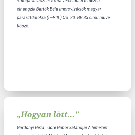
Válogatás József Attila verseiből A lemezen
elhangzik Bartók Béla Improvizációk magyar
parasztdalokra (I—VIII.) Op. 20. BB 83 című műve
Köszö...
„Hogyan lött..."
Gárdonyi Géza: Göre Gábor kalandjai A lemezen