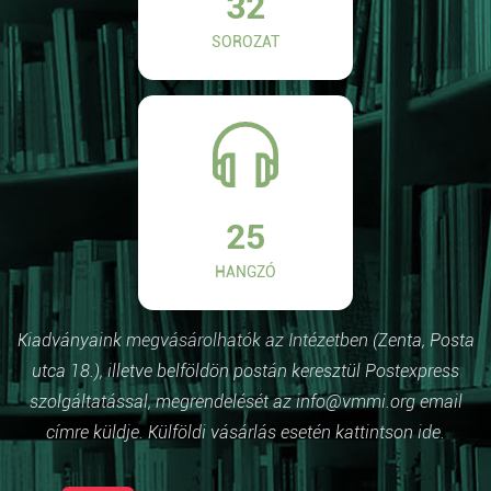
32
SOROZAT
25
HANGZÓ
Kiadványaink megvásárolhatók az Intézetben (Zenta, Posta
utca 18.), illetve belföldön postán keresztül Postexpress
szolgáltatással, megrendelését az info@vmmi.org email
címre küldje. Külföldi vásárlás esetén kattintson ide.