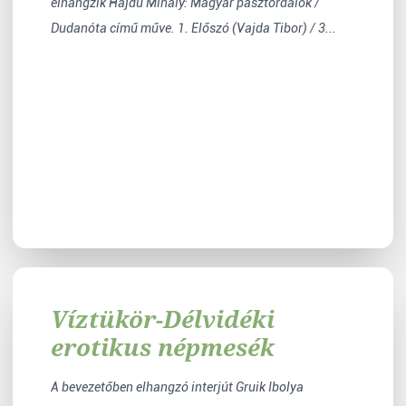
elhangzik Hajdú Mihály: Magyar pásztordalok /
Dudanóta című műve. 1. Előszó (Vajda Tibor) / 3...
Víztükör-Délvidéki
erotikus népmesék
A bevezetőben elhangzó interjút Gruik Ibolya