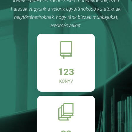
lokális emlékezet megőrzésén munkálkodunk, ezért
hálásak vagyunk a velünk együttműködő kutatóknak,
helytörténetíróknak, hogy ránk bízzák munkájukat,
eredményeiket.
123
KÖNYV