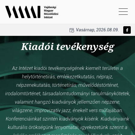
Vasárnap, 2026.08.09.
Kiadói tevékenység
Az Intézet kiadói tevékenységének kiemelt területei a
helytörténetírás, emlékezetkutatás, néprajz,
népzenekutatás, történetírás, művelődéstörténet,
irodalomtörténet, társadalomtudományi tanulmánykötetek,
valamint hangzó kiadványok jellemzően népzene,
világzene, improvizatív jazz, énekelt vers műfajában.
Konferenciáinkat szintén kiadványok kísérik. Kiadványaink
kulturális örökségünk lenyomatai, igyekezetünk szerint a